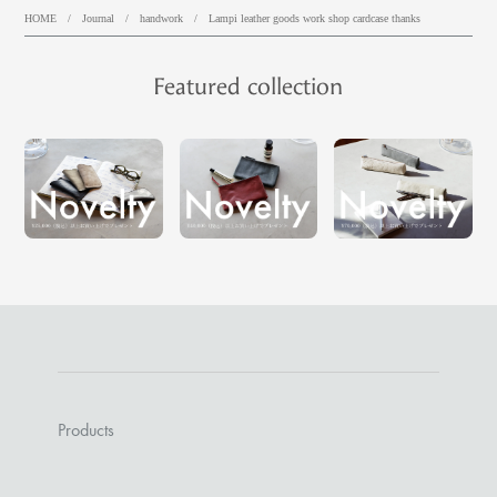
HOME
/
Journal
/
handwork
/
Lampi leather goods work shop cardcase thanks
Featured collection
Products