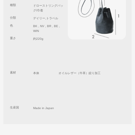
種類
ドローストリングバッ
グ/巾着
分類
デイリー,トラベル
色
BK , NV , BR , BE ,
WIN
重さ
約220g
素材
本体
オイルレザー（牛革）絞り加工
生産国
Made in Japan