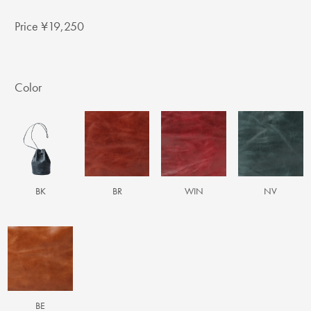
Price ¥19,250
Color
BK
BR
WIN
NV
BE