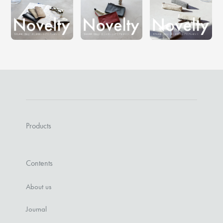
Products
Contents
About us
Journal