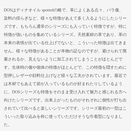
DOSはディナオイル spottedの略で、革によくある点々、バラ傷、
染料の揺らぎなど、様々な特徴があえて多く入るようにしたシリー
ズです。もちろん通常のシリーズにも入っていく特徴ですが、特に
特徴が強いものを集めているシリーズ。天然素材の革であり、革の
本来の表情が出ている仕上げでないと、こういった特徴は出てきま
せん。様々な特徴があることが本物の証なのですが、避けられて廃
棄されるか、見えないように加工されてしまうことがほとんどで
す。生体時の傷や個体の特徴がほとんどで、この特徴を隠すために
型押しレザーや顔料仕上げなど様々な工夫がされています。最近で
は木材でもあえて節が入っているものが好まれたりしているよう
に、DOSシリーズも特徴をそのまま受け入れて魅力と感じれる方へ
向けたシリーズです。出来上がったものがそれぞれに個性が打ち出
されていて比べると楽しいシリーズです。シリーズ最初の一型はこ
ういった取り込みを粋に使っていただけそうな巾着型になりまし
た。