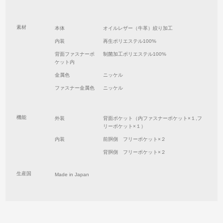
素材
本体
オイルレザー（牛革）絞り加工
内装
再生ポリエステル100%
背面ファスナーポ
制菌加工ポリエステル100%
ケット内
金属色
ニッケル
ファスナー金属色
ニッケル
機能
外装
背面ポケット（内ファスナーポケット×１,フ
リーポケット×１）
内装
前胴側 フリーポケット×２
背胴側 フリーポケット×２
生産国
Made in Japan