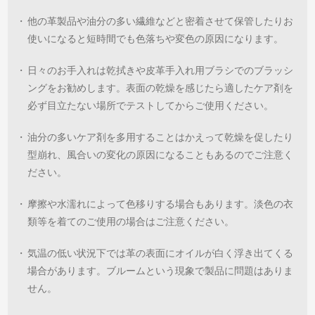
・
他の革製品や油分の多い繊維などと密着させて保管したりお
使いになると短時間でも色落ちや変色の原因になります。
・
日々のお手入れは乾拭きや皮革手入れ用ブラシでのブラッシ
ングをお勧めします。表面の乾燥を感じたら適したケア剤を
必ず目立たない場所でテストしてからご使用ください。
・
油分の多いケア剤を多用することはかえって乾燥を促したり
型崩れ、風合いの変化の原因になることもあるのでご注意く
ださい。
・
摩擦や水濡れによって色移りする場合もあります。淡色の衣
類等を着てのご使用の場合はご注意ください。
・
気温の低い状況下では革の表面にオイルが白く浮き出てくる
場合があります。ブルームという現象で製品に問題はありま
せん。