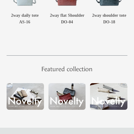
2way daily tote
2way flat Shoulder
2way shoulder tote
AS-16
DO-04
DO-18
Featured collection