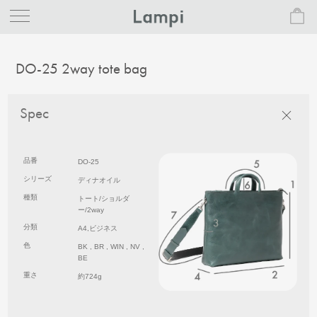
DO-25 2way tote bag
Spec
品番
DO-25
シリーズ
ディナオイル
種類
トート/ショルダ
ー/2way
分類
A4,ビジネス
色
BK , BR , WIN , NV ,
BE
重さ
約724g