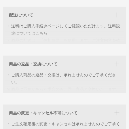
く愛用していただければ幸いです。
配送について
・
詳細を見ていただき各個体の特徴をご理解いただいた上でご
・
購入をお願いしています。イメージが違うなどの返品交換は
送料はご購入手続きページにてご確認いただけます。送料設
承っておりませんのでご了承ください。
定については
こちら
・
商品の配送は、「佐川急便」を使用します。ご注文内容を確
・
同じ環境下での撮影をしていますが、閲覧いただく機器によ
認後、2〜5営業日以内に出荷致します。
っては色の誤差が生じます。ご了承ください。
商品の返品・交換について
・
ご購入商品の返品・交換は、承れませんのでご了承くださ
い。
※
商品に不良があった場合のみ、同一商品と交換いたします。
※
交換可能な在庫がない場合は、ご返金の対応をさせていただ
きます。
商品の変更・キャンセル不可について
・
ご注文確定後の変更・キャンセルは承れませんのでご了承く