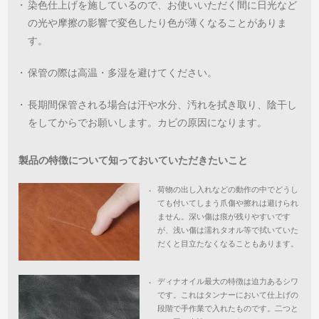
・
染色仕上げを施しているので、お使いいただく間に日光など
の光や摩擦の影響で変色したり色が薄くなることがありま
す。
・
保管の際は高温・多湿を避けてください。
・
長期間保管される場合は汗や水分、汚れを拭き取り、陰干し
をしてからでお願いします。カビの原因になります。
製品の特徴について知っておいていただきたいこと
荷物の出し入れなどの動作の中でどうし
・
ても付いてしまう爪傷や擦れは避けられ
ません。深い傷は痕が残りやすいです
が、浅い傷は濡れタオル等で拭いていた
だくと目立たなくなることもあります。
ディナオイル最大の特徴は迫力あるシワ
・
です。これはタンナーにおいて仕上げの
段階で手作業で入れたものです。二つと