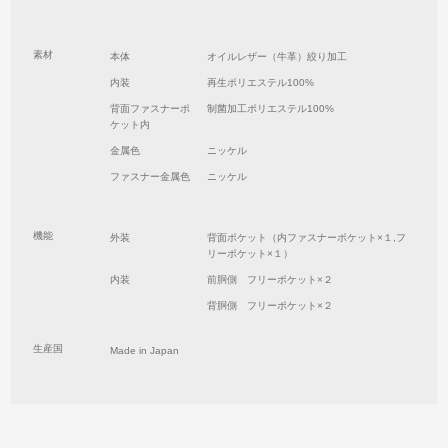
素材
本体
オイルレザー（牛革）絞り加工
内装
再生ポリエステル100%
背面ファスナーポ
制菌加工ポリエステル100%
ケット内
金属色
ニッケル
ファスナー金属色
ニッケル
機能
外装
背面ポケット（内ファスナーポケット×１,フ
リーポケット×１）
内装
前胴側 フリーポケット×２
背胴側 フリーポケット×２
生産国
Made in Japan