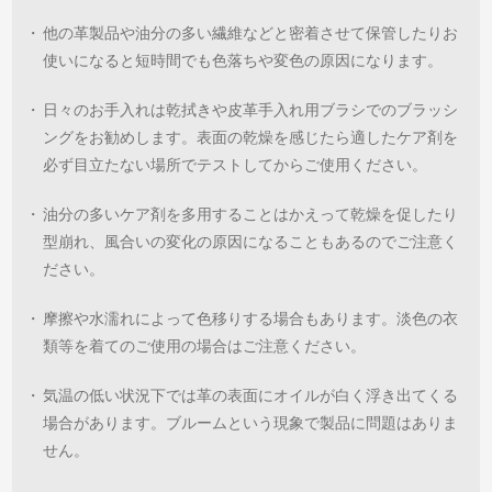
・
他の革製品や油分の多い繊維などと密着させて保管したりお
使いになると短時間でも色落ちや変色の原因になります。
・
日々のお手入れは乾拭きや皮革手入れ用ブラシでのブラッシ
ングをお勧めします。表面の乾燥を感じたら適したケア剤を
必ず目立たない場所でテストしてからご使用ください。
・
油分の多いケア剤を多用することはかえって乾燥を促したり
型崩れ、風合いの変化の原因になることもあるのでご注意く
ださい。
・
摩擦や水濡れによって色移りする場合もあります。淡色の衣
類等を着てのご使用の場合はご注意ください。
・
気温の低い状況下では革の表面にオイルが白く浮き出てくる
場合があります。ブルームという現象で製品に問題はありま
せん。