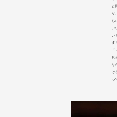
と
が
ら
い
い
す
「
1
な
け
っ