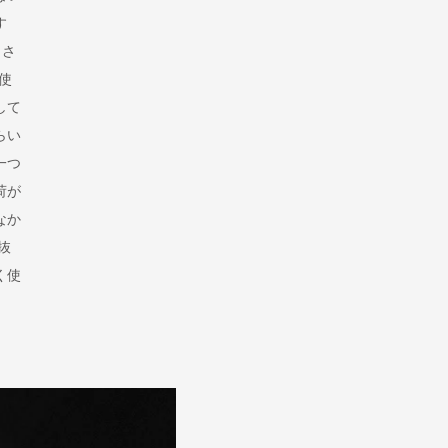
す
、さ
使
して
らい
一つ
荷が
なか
抜
く使