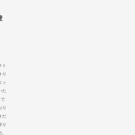
豊
スト
きり
エッ
いた
クで
おり
きだ
作り
め、