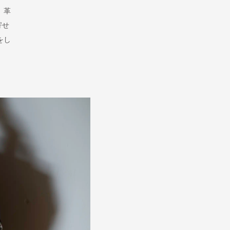
、革
寄せ
をし
。