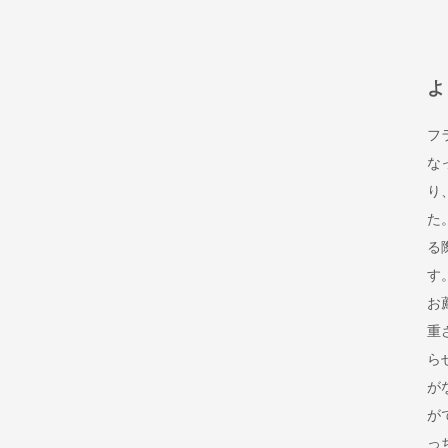
よ
フ
な
り
た
る
す
お
重
ら
が
が
っ