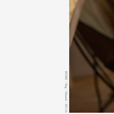
HOME
/
Bag
/
Dinaoil
/
DO-24