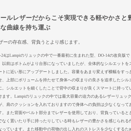
オールレザーだからこそ実現できる軽やかさと
かな曲線を持ち運ぶ
ザーの存在感、背負うとより感じます。
O-24はLampiのリュックの中で一番最初に生まれた型、DO-14の改良版で
。以前はボトムがより台形になっていましたが、全体的なシルエットを
ートに近い形にアップデートしました。容量をあまり変えず横幅をすっ
せ、上部にボリュームを持たせて身体への収まりの良さを追求したシル
に。シルエットを細くしたことで背中の収まりが良くスマートに持って
けます。Lampiのリュックの中では最大容量の迫力のあるレザーリュッ
が、肩のクッションを入れておりますので身体への負担は少なくなって
す。また背面やベルト部分までレザーを使用しており、背負っていると
でなく置いたり手に持ったりしている時もレザーの豊かさを感じられる
なっています。また移動中の荷物の出し入れのストレスを少なくするた