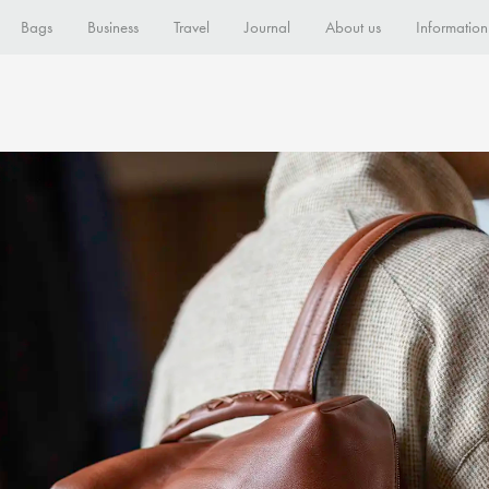
Bags
Business
Travel
Journal
About us
Information