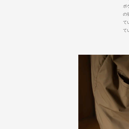
ポ
の
て
て