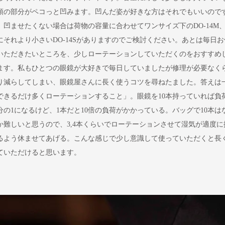
頭の部分がペコっと凹みます。凹んだ姿が好きな方はそれでもいいので
、凹ませたくない場合は荷物の容量に合わせてワンサイズ下のDO-14M
にそれより小さいDO-14Sがありますのでご検討ください。あとは毎日お
いただきたいところを、少しローテーションしていただくのをおすすめ
ます。私もひとつの眼鏡が大好きで毎日していましたが修理が必要なく
り減らしてしまい、眼鏡屋さんに長く使うコツを尋ねたました。答えは
できるだけ多くローテーションすること」。眼鏡を10本持っていれば負
0分の1になるけど、1本だと10倍の負荷がかかっている。バッグで10本は
か難しいと思うので、3,4本くらいでローテーションさせて湿気が適度に
るよう休ませてあげる。こんな感じで少し意識して使っていただくと長
ていただけると思います。