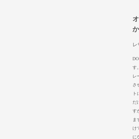
レ
D
す
レ
さ
ト
だ
す
ま
け
に