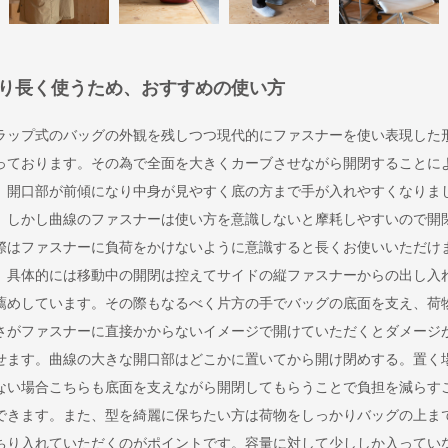
り長く使うため、おすすめの使い方
ラップ式のバッグの外観を残しつつ現代的にファスナーを使い表現した
っております。その為で全面を大きくカーブさせながら開閉することに
、開口部が前傾になり中身が見やすく底の方まで手が入れやすくなりま
。しかし曲線のファスナーは使い方を意識しないと摩耗しやすいので開
際はファスナーに負荷をかけないように意識すると長くお使いいただけ
。具体的には移動中の開閉は控えてサイドの縦ファスナーからの出し入
薦めしています。その際もなるべく片方の手でバッグの底面を支え、荷
さがファスナーに直接かからないイメージで開けていただくとダメージ
せます。曲線の大きな開口部はどこかに置いてから開け閉めする。置く
ない場合こちらも底面を支えながら開閉してもらうことで負担を減らす
できます。また、型を綺麗に保ちたい方は荷物をしっかりバッグの上ま
ちり入れていただくのがポイントです。容量に対して少ししか入ってい