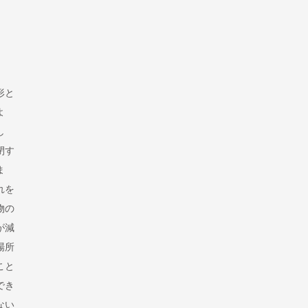
形と
よ
し
閉す
ま
れを
物の
が減
場所
こと
でき
ない