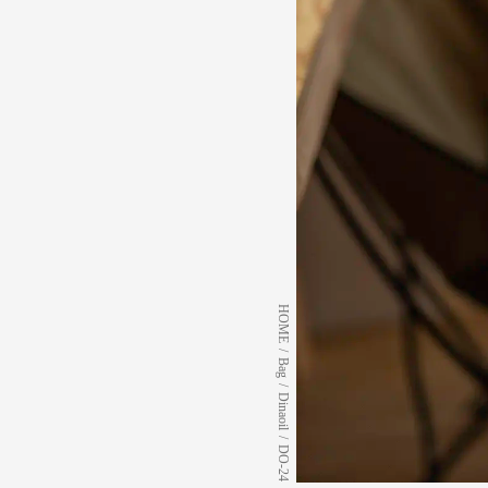
HOME
/
Bag
/
Dinaoil
/
DO-24