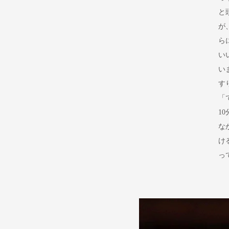
と
が
ら
い
い
す
「
1
な
け
っ