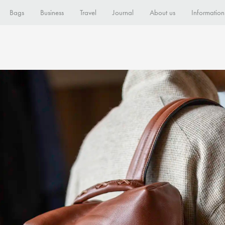
Bags
Business
Travel
Journal
About us
Information