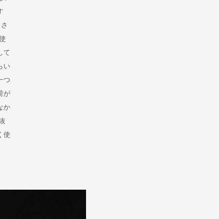
す
、さ
使
して
らい
一つ
荷が
なか
抜
く使