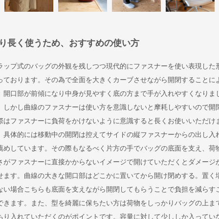
り長く使うため、おすすめの使い方
ラップ式のバッグの外観を残しつつ現代的にファスナーを使い表現した
っております。その為で全面を大きくカーブさせながら開閉することに
、開口部が前傾になり中身が見やすく底の方まで手が入れやすくなりま
。しかし曲線のファスナーは使い方を意識しないと摩耗しやすいので開
際はファスナーに負荷をかけないように意識すると長くお使いいただけ
。具体的には移動中の開閉は控えてサイドの縦ファスナーからの出し入
薦めしています。その際もなるべく片方の手でバッグの底面を支え、荷
さがファスナーに直接かからないイメージで開けていただくとダメージ
せます。曲線の大きな開口部はどこかに置いてから開け閉めする。置く
ない場合こちらも底面を支えながら開閉してもらうことで負担を減らす
できます。また、型を綺麗に保ちたい方は荷物をしっかりバッグの上ま
ちり入れていただくのがポイントです。容量に対して少ししか入ってい