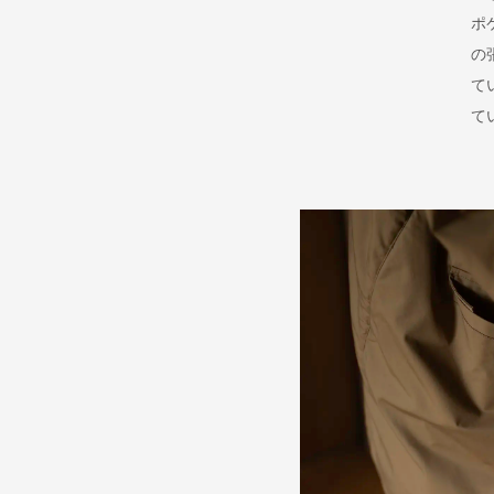
ポ
の
て
て