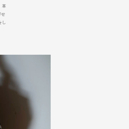
、革
寄せ
をし
。