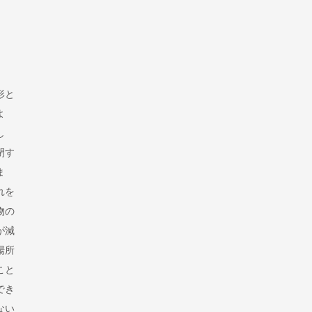
形と
よ
し
閉す
ま
れを
物の
が減
場所
こと
でき
ない