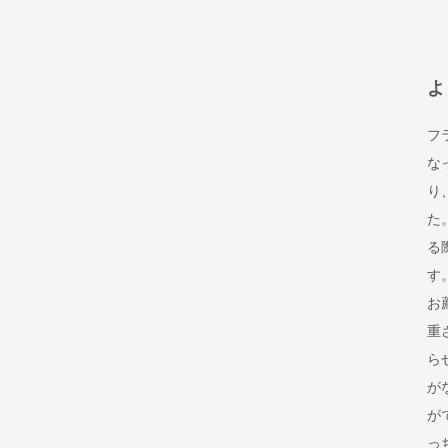
よ
フ
な
り
た
る
す
お
重
ら
が
が
っ