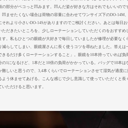
頭の部分がペコっと凹みます。凹んだ姿が好きな方はそれでもいいので
、凹ませたくない場合は荷物の容量に合わせてワンサイズ下のDO-14M
にそれより小さいDO-14Sがありますのでご検討ください。あとは毎日お
いただきたいところを、少しローテーションしていただくのをおすすめ
ます。私もひとつの眼鏡が大好きで毎日していましたが修理が必要なく
り減らしてしまい、眼鏡屋さんに長く使うコツを尋ねたました。答えは
できるだけ多くローテーションすること」。眼鏡を10本持っていれば負
0分の1になるけど、1本だと10倍の負荷がかかっている。バッグで10本は
か難しいと思うので、3,4本くらいでローテーションさせて湿気が適度に
るよう休ませてあげる。こんな感じで少し意識して使っていただくと長
ていただけると思います。