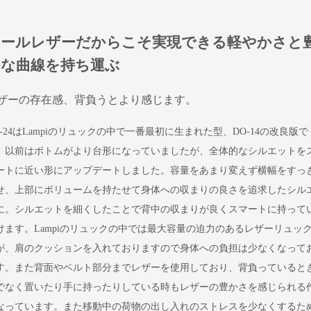
オールレザーだからこそ実現できる軽やかさと
かな曲線を持ち運ぶ
ザーの存在感、背負うとより感じます。
O-24はLampiのリュックの中で一番最初に生まれた型、DO-14の改良版で
。以前はボトムがより台形になっていましたが、全体的なシルエットを
ートに近い形にアップデートしました。容量をあまり変えず横幅をすっ
せ、上部にボリュームを持たせて身体への収まりの良さを追求したシル
に。シルエットを細くしたことで背中の収まりが良くスマートに持って
けます。Lampiのリュックの中では最大容量の迫力のあるレザーリュッ
が、肩のクッションを入れておりますので身体への負担は少なくなって
す。また背面やベルト部分までレザーを使用しており、背負っていると
でなく置いたり手に持ったりしている時もレザーの豊かさを感じられる
なっています。また移動中の荷物の出し入れのストレスを少なくするた