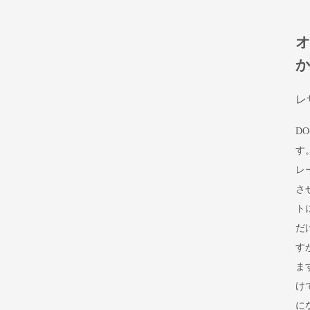
レ
D
す
レ
さ
ト
だ
す
ま
け
に