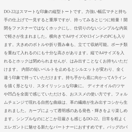
DO-22はスマートな印象の縦型トートです。力強い幅広マチと持ち
手の仕上げで一見すると重厚ですが、持ってみるとじつに軽量！開
閉をファスナーではなくホックにし、仕切りのないシンプルな内装
で軽さが生まれました。横向きでA4サイズや13インチのPCも入り
ます。大きめのボトルや折り畳み傘も、立てて収納可能。ポーチ類
を重ねて入れるのにも十分な高さがあります。縦でA4サイズを入
れるとホックは閉められませんが、はみ出すことなくお持ちいただ
けます。 内部の短いベルトを止めるとシルエットが変わり、全く
違う印象で持っていただけます。持ち手から底に向かってAライン
を描く形となり、スタイリッシュな印象に。 ディナオイルのツヤ
や凹凸を全面で感じていただける、おススメの使い方です。フォル
ムチェンジで現れる自然な曲線は、革の繊維が生み出すコシから生
まれました。カーブによって透明感のある発色・輝きをより楽しめ
ます。シンプルなのにどこか荘厳さも感じるDO-22。日常を程よく
エレガントに魅せる新たなパートナーにおすすめです。バッグのバ