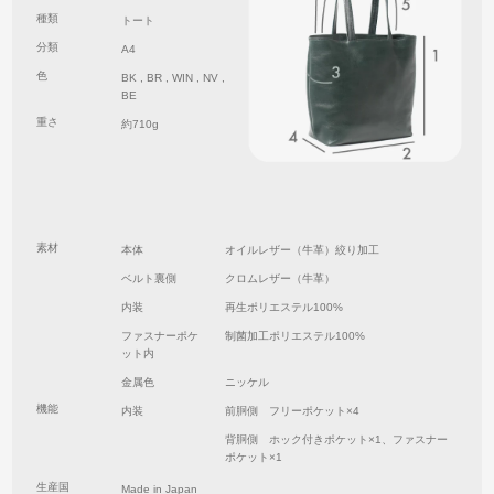
種類
トート
分類
A4
色
BK , BR , WIN , NV ,
BE
重さ
約710g
素材
本体
オイルレザー（牛革）絞り加工
ベルト裏側
クロムレザー（牛革）
内装
再生ポリエステル100%
ファスナーポケ
制菌加工ポリエステル100%
ット内
金属色
ニッケル
機能
内装
前胴側 フリーポケット×4
背胴側 ホック付きポケット×1、ファスナー
ポケット×1
生産国
Made in Japan