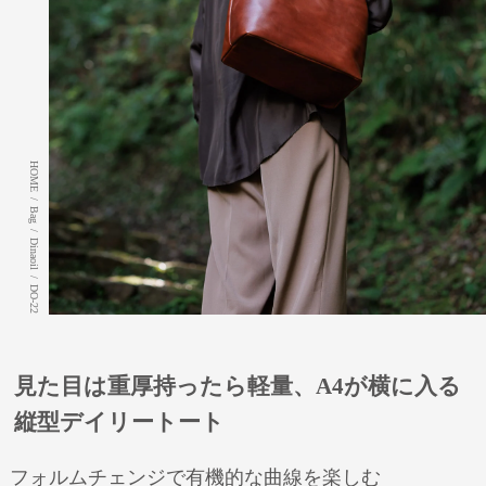
HOME
/
Bag
/
Dinaoil
/
DO-22
見た目は重厚持ったら軽量、A4が横に入る
縦型デイリートート
フォルムチェンジで有機的な曲線を楽しむ