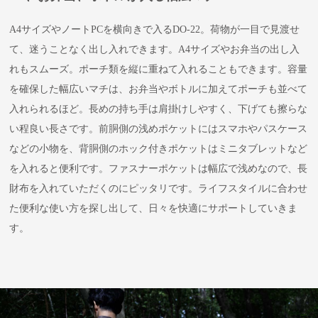
A4サイズやノートPCを横向きで入るDO-22。荷物が一目で見渡せ
て、迷うことなく出し入れできます。A4サイズやお弁当の出し入
れもスムーズ。ポーチ類を縦に重ねて入れることもできます。容量
を確保した幅広いマチは、お弁当やボトルに加えてポーチも並べて
入れられるほど。長めの持ち手は肩掛けしやすく、下げても擦らな
い程良い長さです。前胴側の浅めポケットにはスマホやパスケース
などの小物を、背胴側のホック付きポケットはミニタブレットなど
を入れると便利です。ファスナーポケットは幅広で浅めなので、長
財布を入れていただくのにピッタリです。ライフスタイルに合わせ
た便利な使い方を探し出して、日々を快適にサポートしていきま
す。