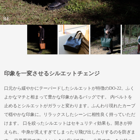
BE
BK
NV
NV
WIN
WIN
BR
BR
BE
印象を一変させるシルエットチェンジ
口元から緩やかにテーパードしたシルエットが特徴のDO-22。ふく
よかなマチと相まって豊かな印象があるバッグです。 内ベルトを
止めるとシルエットがガラッと変わります。ふんわり現れたカーブ
で穏やかな印象に。リラックスしたシーンに相性良く持っていただ
けます。 口を絞ったシルエットはセキュリティ効果も。開きが抑
えられ、中身が見えすぎてしまったり飛び出したりするのを防ぎま