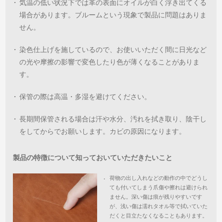
・
気温の低い状況下では革の表面にオイルが白く浮き出てくる
場合があります。ブルームという現象で製品に問題はありま
せん。
・
染色仕上げを施しているので、お使いいただく間に日光など
の光や摩擦の影響で変色したり色が薄くなることがありま
す。
・
保管の際は高温・多湿を避けてください。
・
長期間保管される場合は汗や水分、汚れを拭き取り、陰干し
をしてからでお願いします。カビの原因になります。
製品の特徴について知っておいていただきたいこと
荷物の出し入れなどの動作の中でどうし
・
ても付いてしまう爪傷や擦れは避けられ
ません。深い傷は痕が残りやすいです
が、浅い傷は濡れタオル等で拭いていた
だくと目立たなくなることもあります。