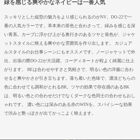
緑を感じる爽やかなネイビーは一番人気
スッキリとした縦型の魅力をより感じられるのがNV。DO-22で一
番の人気カラーです。革本来の茶色と合わさって、緑みを感じる深
い青系。カーブに浮かび上がる奥行きのあるツヤと発色が、ジャケ
ットスタイルに映える爽やかな雰囲気を作り出します。 カジュア
ルスタイルのお仕事シーンにもオススメです。ノージャケットで外
出、出張の際DO-22が大活躍。コーディネートが程よく綺麗に仕上
がります。 BEは合わせやすさと気軽さで、明るい色の洋服に合わ
せると爽やかさが引き立ちます。落ち着いた色味で、濃淡どちらの
色に合わせても調和がとれるBR。ツヤの効果で存在感のあるBK
は、明るい色との合わせだけでなくダークな色同士の合わせもおし
ゃれです。 濃い色には深みのある赤のWINを。スパイシーな効果
で渋みと艶っぽさが出てかっこよく映えます。