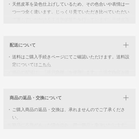
・
天然皮革を染色仕上げしているため、その色合いや表情は一
つ一つ全く違います。じっくり見ていただき比べていただい
て選んでいただけるよう個体販売を行っています。天然皮革
ならではの個性を見つけ”世界に一つだけの個体‘’と出会い長
く愛用していただければ幸いです。
配送について
・
詳細を見ていただき各個体の特徴をご理解いただいた上でご
・
購入をお願いしています。イメージが違うなどの返品交換は
送料はご購入手続きページにてご確認いただけます。送料設
承っておりませんのでご了承ください。
定については
こちら
・
商品の配送は、「佐川急便」を使用します。ご注文内容を確
・
同じ環境下での撮影をしていますが、閲覧いただく機器によ
認後、2〜5営業日以内に出荷致します。
っては色の誤差が生じます。ご了承ください。
商品の返品・交換について
・
ご購入商品の返品・交換は、承れませんのでご了承くださ
い。
※
商品に不良があった場合のみ、同一商品と交換いたします。
※
交換可能な在庫がない場合は、ご返金の対応をさせていただ