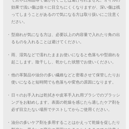
で爪や日用品等で傷が付くことは避けられません。オイルの
効果で浅い傷は徐々に目立ちにくくなりますが、深い傷は残
ってしまうことがあるので気になる方は取り扱いにご注意く
ださい。
・
型崩れが気になる方は、必要以上の内容量で入れたり角の出
るものを入れることは避けてください。
・
雨、湿気などで濡れたままお使いになると色落ちや型崩れを
起こします。陰干しし、乾かした状態でお使いください。
・
他の革製品や油分の多い繊維などと密着させて保管したりお
使いになると短時間でも色落ちや変色の原因になります。
・
日々のお手入れは乾拭きや皮革手入れ用ブラシでのブラッシ
ングをお勧めします。表面の乾燥を感じたら適したケア剤を
必ず目立たない場所でテストしてからご使用ください。
・
油分の多いケア剤を多用することはかえって乾燥を促したり