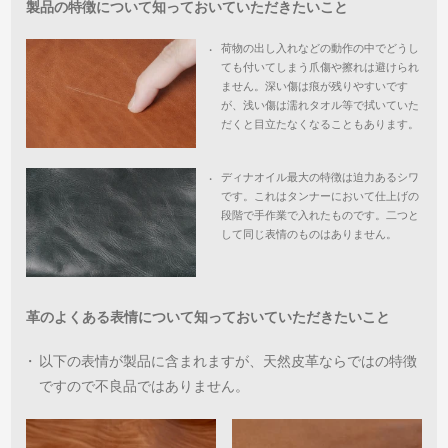
製品の特徴について知っておいていただきたいこと
荷物の出し入れなどの動作の中でどうし
・
ても付いてしまう爪傷や擦れは避けられ
ません。深い傷は痕が残りやすいです
が、浅い傷は濡れタオル等で拭いていた
だくと目立たなくなることもあります。
ディナオイル最大の特徴は迫力あるシワ
・
です。これはタンナーにおいて仕上げの
段階で手作業で入れたものです。二つと
して同じ表情のものはありません。
革のよくある表情について知っておいていただきたいこと
・
以下の表情が製品に含まれますが、天然皮革ならではの特徴
ですので不良品ではありません。