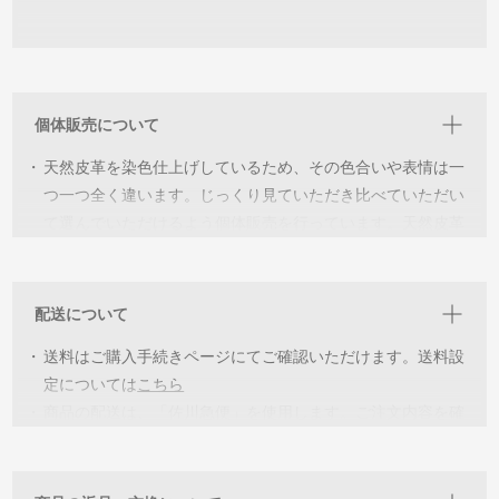
個体販売について
・
天然皮革を染色仕上げしているため、その色合いや表情は一
つ一つ全く違います。じっくり見ていただき比べていただい
て選んでいただけるよう個体販売を行っています。天然皮革
ならではの個性を見つけ”世界に一つだけの個体‘’と出会い長
く愛用していただければ幸いです。
配送について
・
詳細を見ていただき各個体の特徴をご理解いただいた上でご
・
購入をお願いしています。イメージが違うなどの返品交換は
送料はご購入手続きページにてご確認いただけます。送料設
承っておりませんのでご了承ください。
定については
こちら
・
商品の配送は、「佐川急便」を使用します。ご注文内容を確
・
同じ環境下での撮影をしていますが、閲覧いただく機器によ
認後、2〜5営業日以内に出荷致します。
っては色の誤差が生じます。ご了承ください。