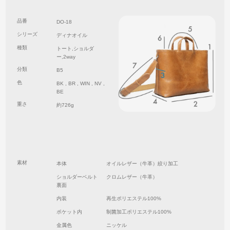
品番
DO-18
シリーズ
ディナオイル
種類
トート,ショルダ
ー,2way
分類
B5
色
BK , BR , WIN , NV ,
BE
重さ
約726g
素材
本体
オイルレザー（牛革）絞り加工
ショルダーベルト
クロムレザー（牛革）
裏面
内装
再生ポリエステル100%
ポケット内
制菌加工ポリエステル100%
金属色
ニッケル