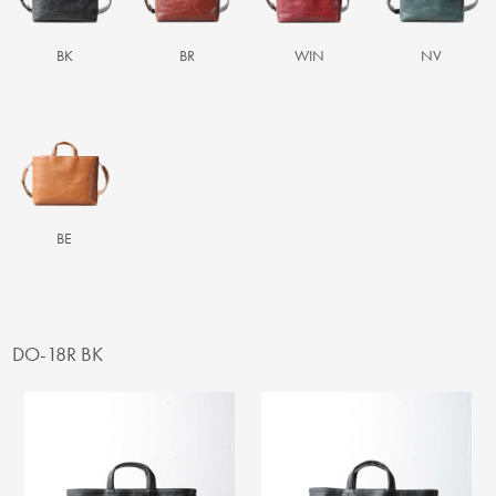
BK
BR
WIN
NV
BE
DO-18R BK