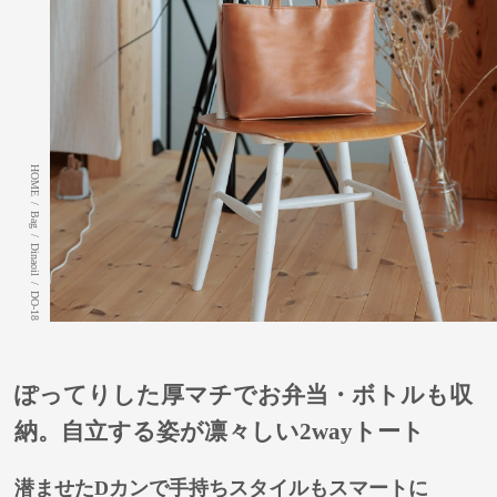
HOME
/
Bag
/
Dinaoil
/
DO-18
ぽってりした厚マチでお弁当・ボトルも収
納。自立する姿が凛々しい2wayトート
潜ませたDカンで手持ちスタイルもスマートに