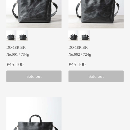
DO-18R BK
DO-18R BK
No.001 / 734g
No.002 / 724g
¥45,100
¥45,100
Sold out
Sold out