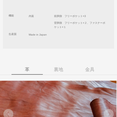
機能
内装
前胴側 フリーポケット×3
背胴側 フリーポケット×２、ファスナーポ
ケット×１
生産国
Made in Japan
革
裏地
金具