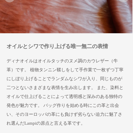
オイルとシワで作り上げる唯一無二の表情
ディナオイルはオイルタッチのヌメ調のカウレザー（牛
革）です。 植物タンニン鞣しをして手作業で一枚ずつ丁寧
にしぼり上げることでランダムなシワが入り、同じものが
二つとないさまざまな表情を生み出します。 また、染料と
オイルで仕上げることによって透明感と深みのある独特の
発色が魅力です。 バッグ作りを始める時にこの革と出会
い、そのヨーロッパの革にも負けず劣らない迫力に魅了さ
れ選んだLampiの原点と言える革です。