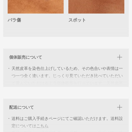
バラ傷
スポット
個体販売について
・
天然皮革を染色仕上げしているため、その色合いや表情は一
つ一つ全く違います。じっくり見ていただき比べていただい
て選んでいただけるよう個体販売を行っています。天然皮革
ならではの個性を見つけ”世界に一つだけの個体‘’と出会い長
く愛用していただければ幸いです。
配送について
・
詳細を見ていただき各個体の特徴をご理解いただいた上でご
・
購入をお願いしています。イメージが違うなどの返品交換は
送料はご購入手続きページにてご確認いただけます。送料設
承っておりませんのでご了承ください。
定については
こちら