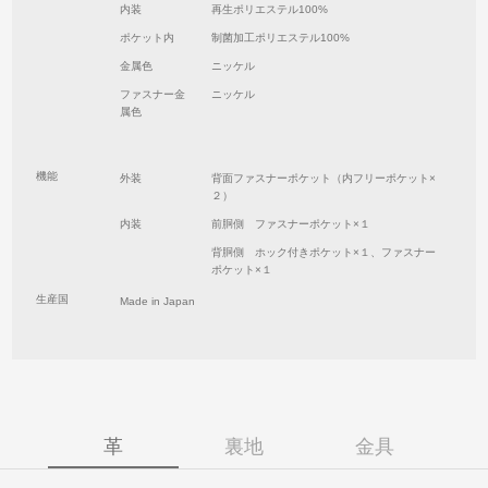
内装
再生ポリエステル100%
ポケット内
制菌加工ポリエステル100%
金属色
ニッケル
ファスナー金
ニッケル
属色
機能
外装
背面ファスナーポケット（内フリーポケット×
２）
内装
前胴側 ファスナーポケット×１
背胴側 ホック付きポケット×１、ファスナー
ポケット×１
生産国
Made in Japan
革
裏地
金具