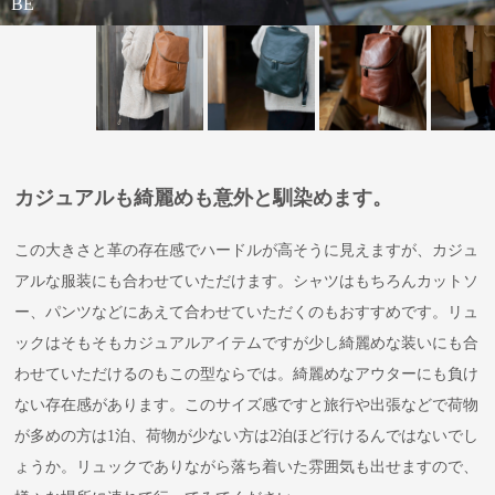
BE
NV
BR
WIN
BE
BK
カジュアルも綺麗めも意外と馴染めます。
この大きさと革の存在感でハードルが高そうに見えますが、カジュ
アルな服装にも合わせていただけます。シャツはもちろんカットソ
ー、パンツなどにあえて合わせていただくのもおすすめです。リュ
ックはそもそもカジュアルアイテムですが少し綺麗めな装いにも合
わせていただけるのもこの型ならでは。綺麗めなアウターにも負け
ない存在感があります。このサイズ感ですと旅行や出張などで荷物
が多めの方は1泊、荷物が少ない方は2泊ほど行けるんではないでし
ょうか。リュックでありながら落ち着いた雰囲気も出せますので、