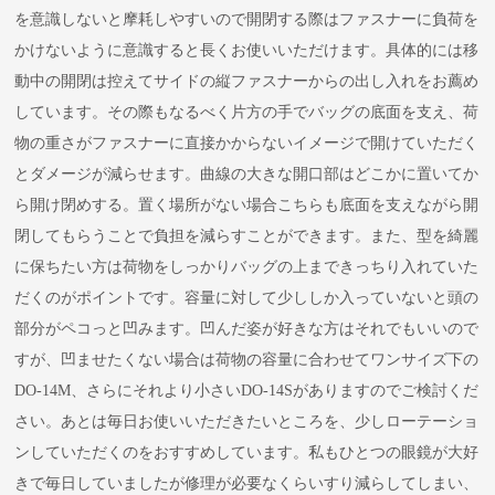
を意識しないと摩耗しやすいので開閉する際はファスナーに負荷を
かけないように意識すると長くお使いいただけます。具体的には移
動中の開閉は控えてサイドの縦ファスナーからの出し入れをお薦め
しています。その際もなるべく片方の手でバッグの底面を支え、荷
物の重さがファスナーに直接かからないイメージで開けていただく
とダメージが減らせます。曲線の大きな開口部はどこかに置いてか
ら開け閉めする。置く場所がない場合こちらも底面を支えながら開
閉してもらうことで負担を減らすことができます。また、型を綺麗
に保ちたい方は荷物をしっかりバッグの上まできっちり入れていた
だくのがポイントです。容量に対して少ししか入っていないと頭の
部分がペコっと凹みます。凹んだ姿が好きな方はそれでもいいので
すが、凹ませたくない場合は荷物の容量に合わせてワンサイズ下の
DO-14M、さらにそれより小さいDO-14Sがありますのでご検討くだ
さい。あとは毎日お使いいただきたいところを、少しローテーショ
ンしていただくのをおすすめしています。私もひとつの眼鏡が大好
きで毎日していましたが修理が必要なくらいすり減らしてしまい、