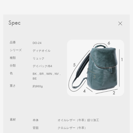
Spec
品番
DO-24
シリーズ
ディナオイル
種類
リュック
分類
デイパック/B4
色
BK , BR , WIN , NV ,
BE
重さ
約960g
素材
本体
オイルレザー（牛革）絞り加工
背面
クロムレザー（牛革）