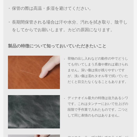
・
保管の際は高温・多湿を避けてください。
・
長期間保管される場合は汗や水分、汚れを拭き取り、陰干し
をしてからでお願いします。カビの原因になります。
製品の特徴について知っておいていただきたいこと
荷物の出し入れなどの動作の中でどうし
・
ても付いてしまう爪傷や擦れは避けられ
ません。深い傷は痕が残りやすいです
が、浅い傷は濡れタオル等で拭いていた
だくと目立たなくなることもあります。
ディナオイル最大の特徴は迫力あるシワ
・
です。これはタンナーにおいて仕上げの
段階で手作業で入れたものです。二つと
して同じ表情のものはありません。