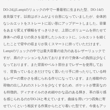
DO-24はLampiのリュックの中で一番最初に生まれた型、DO-14の
改良版です。以前はボトムがより台形になっていましたが、全体的
なシルエットをストレートに近い形にアップデートしました。容量
をあまり変えず横幅をすっきりさせ、上部にボリュームを持たせて
身体への収まりの良さを追求したシルエットに。シルエットを細く
したことで背中の収まりが良くスマートに持っていただけます。
Lampiのリュックの中では最大容量の迫力のあるレザーリュックで
すが、肩のクッションを入れておりますので身体への負担は少なく
なっております。また背面やベルト部分までレザーを使用してお
り、背負っているときだけでなく置いたり手に持ったりしている時
もレザーの豊かさを感じられる作りになっています。また移動中の
荷物の出し入れのストレスを少なくするため、ポケットが豊富なの
も特徴的。ディナオイルのきめ細やかな品のある輝き、革の張り感
を感じられるのがDO-24と考えています。曲線を用いつつ四角に寄
せていくという相反する作業からたどり着いた型です。今後もアッ