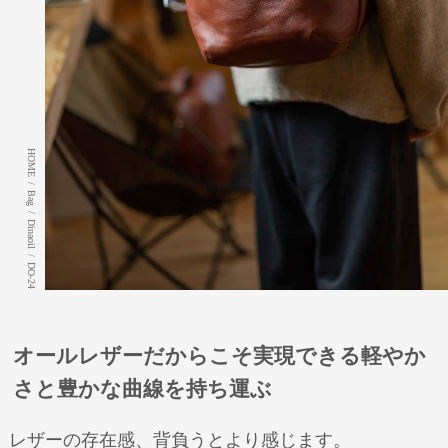
HOME
/
Bag
/
Dinaoil
/
DO-24
オールレザーだからこそ実現できる軽やか
さと豊かな曲線を持ち運ぶ
レザーの存在感、背負うとより感じます。