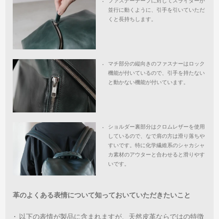
ファスナーテープに対してスライダーが
・
並行に動くように、引手を引いていただ
くと長持ちします。
マチ部分の縦向きのファスナーはロック
・
機能が付いているので、引手を持たない
と動かない機能が付いています。
ショルダー裏部分はクロムレザーを使用
・
しているので、なで肩の方は滑り落ちや
すいです。特に化学繊維系のシャカシャ
カ素材のアウターと合わせると滑りやす
いです。
革のよくある表情について知っておいていただきたいこと
・
以下の表情が製品に含まれますが、天然皮革ならではの特徴