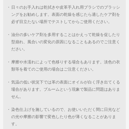
・
日々のお手入れは乾拭きや皮革手入れ用ブラシでのブラッシ
ングをお勧めします。表面の乾燥を感じたら適したケア剤を
必ず目立たない場所でテストしてからご使用ください。
・
油分の多いケア剤を多用することはかえって乾燥を促したり
型崩れ、風合いの変化の原因になることもあるのでご注意く
ださい。
・
摩擦や水濡れによって色移りする場合もあります。淡色の衣
類等を着てのご使用の場合はご注意ください。
・
気温の低い状況下では革の表面にオイルが白く浮き出てくる
場合があります。ブルームという現象で製品に問題はありま
せん。
・
染色仕上げを施しているので、お使いいただく間に日光など
の光や摩擦の影響で変色したり色が薄くなることがありま
す。