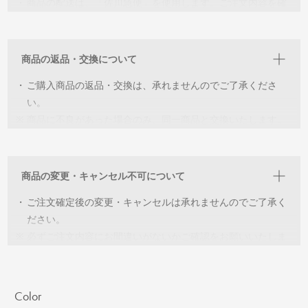
・
商品の配送は、「佐川急便」を使用します。ご注文内容を確
・
同じ環境下での撮影をしていますが、閲覧いただく機器によ
認後、2〜5営業日以内に出荷致します。
っては色の誤差が生じます。ご了承ください。
商品の返品・交換について
・
ご購入商品の返品・交換は、承れませんのでご了承くださ
い。
※
商品に不良があった場合のみ、同一商品と交換いたします。
※
交換可能な在庫がない場合は、ご返金の対応をさせていただ
きます。
商品の変更・キャンセル不可について
・
ご注文確定後の変更・キャンセルは承れませんのでご了承く
ださい。
※
必ずご注文内容にお間違いがないかご確認をお願いいたしま
す。
Color