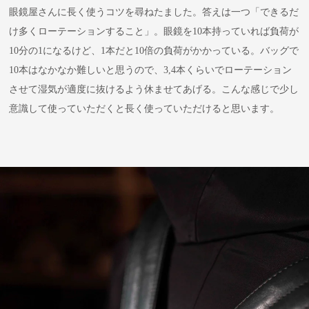
眼鏡屋さんに長く使うコツを尋ねたました。答えは一つ「できるだ
け多くローテーションすること」。眼鏡を10本持っていれば負荷が
10分の1になるけど、1本だと10倍の負荷がかかっている。バッグで
10本はなかなか難しいと思うので、3,4本くらいでローテーション
させて湿気が適度に抜けるよう休ませてあげる。こんな感じで少し
意識して使っていただくと長く使っていただけると思います。