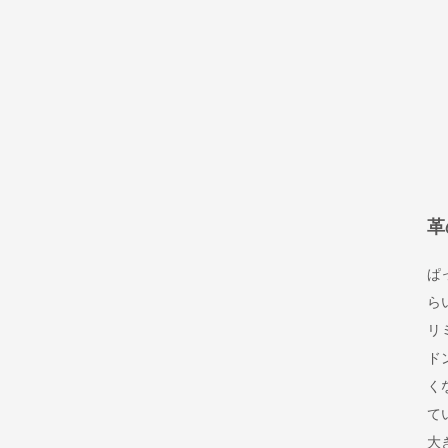
革
ぱ
ら
リ
ド
く
て
大