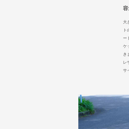
容
大
ト
ー
ケ
き
レ
サ