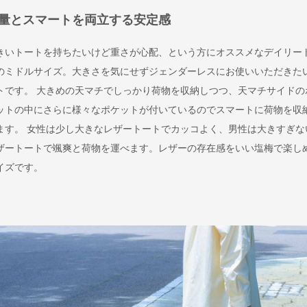
量とスマートを両立する安定感
きいトートを持ちたいけど重さが心配、という方にオススメなデイリー
のミドルサイズ。大きさを気にせずジェンダーレスにお使いいただきた
トです。 大きめの天マチでしっかり荷物を収納しつつ、天マチサイドの
ットの中にさらに様々なポケットが付いているのでスマートに荷物を収
ます。 女性は少し大きなレザートートでカッコよく、男性は大きすぎな
ザートートで颯爽と荷物を運べます。レザーの存在感をいい塩梅で楽し
イズです。