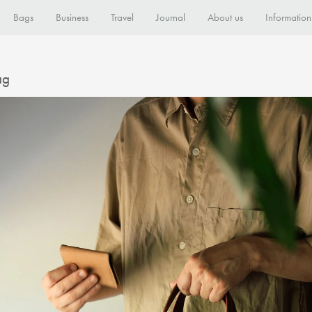
Bags
Business
Travel
Journal
About us
Information
ag