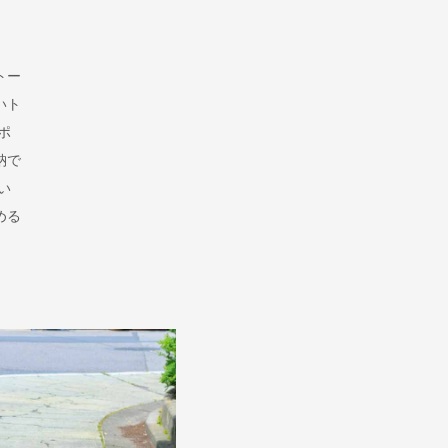
トー
いト
ポ
納で
い
める