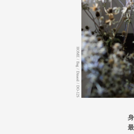
HOME
/
Bag
/
Dinaoil
/
DO-12S