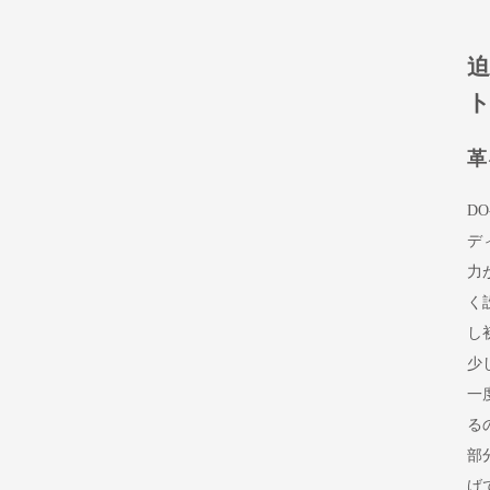
革
D
デ
力
く
し
少
一
る
部
げ