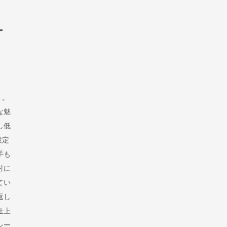
ー
ト。
な魅
し低
設定
手も
対に
てい
返し
仕上
シー