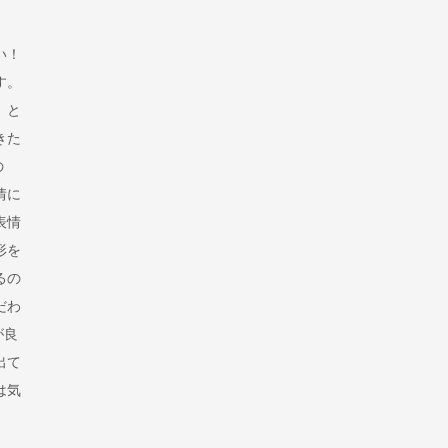
い！
す。
」と
きた
の
情に
表情
形を
るの
だわ
が良
出て
は気