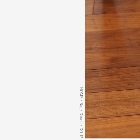
HOME
/
Bag
/
Dinaoil
/
DO-12