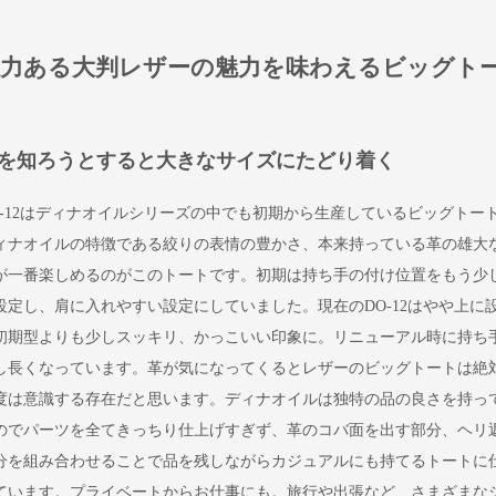
迫力ある大判レザーの魅力を味わえるビッグト
ト
を知ろうとすると大きなサイズにたどり着く
O-12はディナオイルシリーズの中でも初期から生産しているビッグトー
ィナオイルの特徴である絞りの表情の豊かさ、本来持っている革の雄大
が一番楽しめるのがこのトートです。初期は持ち手の付け位置をもう少
設定し、肩に入れやすい設定にしていました。現在のDO-12はやや上に
初期型よりも少しスッキリ、かっこいい印象に。リニューアル時に持ち
し長くなっています。革が気になってくるとレザーのビッグトートは絶
度は意識する存在だと思います。ディナオイルは独特の品の良さを持っ
のでパーツを全てきっちり仕上げすぎず、革のコバ面を出す部分、ヘリ
分を組み合わせることで品を残しながらカジュアルにも持てるトートに
ています。プライベートからお仕事にも。旅行や出張など、さまざまな