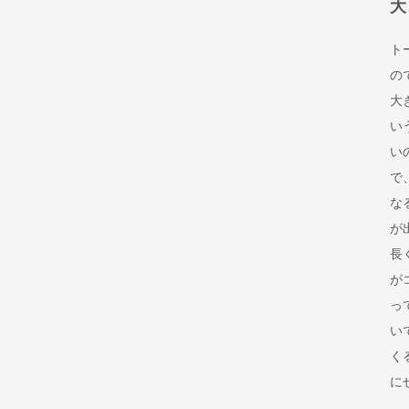
大
ト
の
大
い
い
で
な
が
長
が
っ
い
く
に