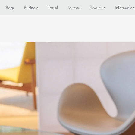
Bags
Business
Travel
Journal
About us
Information