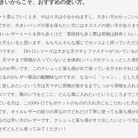
きいからこそ、おすすめの使い方。
ート選んでいくとき、やはり大は小をかねますし、大きい方がかっこい
ですが、大きいバッグの形を保ちたい方にはオススメの使い方がありま
きいレザートートを持ち歩くけど「普段持ち歩く際は荷物は財布くらい
う方もいると思います。もちろんそんな感じでカッコよく持っていただ
のですが、 DO-12シリーズは大きな天マチとファスナーがついている
、天マチまで荷物が入っていないと全体的にバッグがクシュっとした表
るのが早いです。このクシュっと落ち感が出て使っている方それぞれに
出るのがレザー製品の醍醐味なのですが、なるべく「シャン」、とした
く楽しみたいという方は天マチに荷物が接するまでしっかり荷物を入れ
コツです。靴のシワをどこに、どんな風に入れたいというところまでこ
ている方は、このDO-12でもポケットのものの入れ方にもこだわった方
です。オイルレザーの絞りの革なのでどれだけ丁寧に使っても落ち感が
るのは早い方のレザーです。クシュっと落ち感がすぐ出したいという方
せずどんどん使ってみてください！