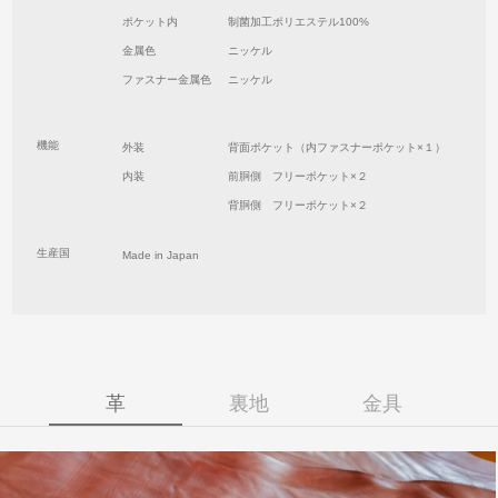
ポケット内
制菌加工ポリエステル100%
金属色
ニッケル
ファスナー金属色
ニッケル
機能
外装
背面ポケット（内ファスナーポケット×１）
内装
前胴側 フリーポケット×２
背胴側 フリーポケット×２
生産国
Made in Japan
革
裏地
金具