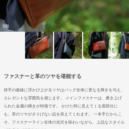
BR
NV
WIN
BR
NV
ファスナーと革のツヤを堪能する
持手の曲線に浮かび上がるツヤはバッグ全体に更なる輝きを与え、
エレガントな雰囲気を感じます。 メインファスナーは、磨き上げ
られた金属の輝きが特徴です。 かけた時に見えてくる底部分に
も、革のツヤがさりげない品を添えてくれます。 一本手だからこ
そ、ファスナーライン全体の光沢を味わいながら、上品なスタイル