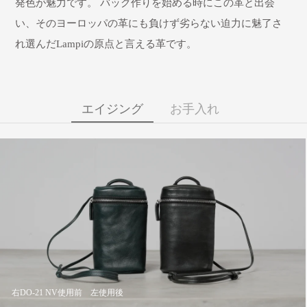
発色が魅力です。 バッグ作りを始める時にこの革と出会
い、そのヨーロッパの革にも負けず劣らない迫力に魅了さ
れ選んだLampiの原点と言える革です。
エイジング
お手入れ
右DO-21 NV使用前 左使用後