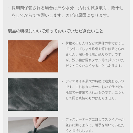
・
長期間保管される場合は汗や水分、汚れを拭き取り、陰干し
をしてからでお願いします。カビの原因になります。
製品の特徴について知っておいていただきたいこと
荷物の出し入れなどの動作の中でどうし
・
ても付いてしまう爪傷や擦れは避けられ
ません。深い傷は痕が残りやすいです
が、浅い傷は濡れタオル等で拭いていた
だくと目立たなくなることもあります。
ディナオイル最大の特徴は迫力あるシワ
・
です。これはタンナーにおいて仕上げの
段階で手作業で入れたものです。二つと
して同じ表情のものはありません。
ファスナーテープに対してスライダーが
・
並行に動くように、引手を引いていただ
くと長持ちします。