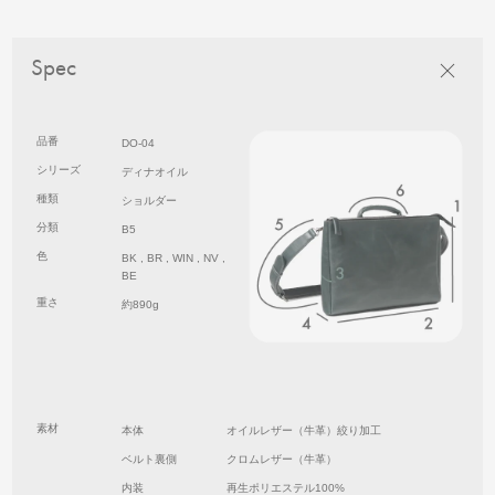
Spec
品番
DO-04
シリーズ
ディナオイル
種類
ショルダー
分類
B5
色
BK , BR , WIN , NV ,
BE
重さ
約890g
素材
本体
オイルレザー（牛革）絞り加工
ベルト裏側
クロムレザー（牛革）
内装
再生ポリエステル100%