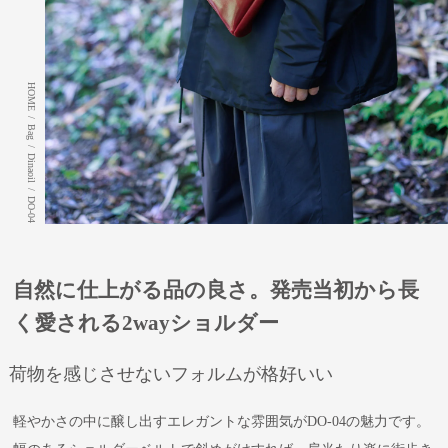
HOME
/
Bag
/
Dinaoil
/
DO-04
自然に仕上がる品の良さ。発売当初から長
く愛される2wayショルダー
荷物を感じさせないフォルムが格好いい
軽やかさの中に醸し出すエレガントな雰囲気がDO-04の魅力です。