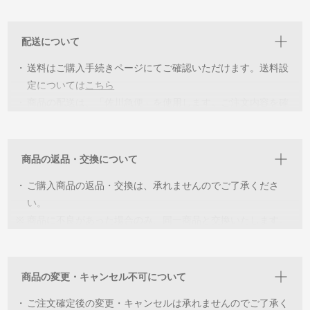
ならではの個性を見つけ”世界に一つだけの個体‘’と出会い長
く愛用していただければ幸いです。
配送について
・
詳細を見ていただき各個体の特徴をご理解いただいた上でご
・
購入をお願いしています。イメージが違うなどの返品交換は
送料はご購入手続きページにてご確認いただけます。送料設
承っておりませんのでご了承ください。
定については
こちら
・
商品の配送は、「佐川急便」を使用します。ご注文内容を確
・
同じ環境下での撮影をしていますが、閲覧いただく機器によ
認後、2〜5営業日以内に出荷致します。
っては色の誤差が生じます。ご了承ください。
商品の返品・交換について
・
ご購入商品の返品・交換は、承れませんのでご了承くださ
い。
※
商品に不良があった場合のみ、同一商品と交換いたします。
※
交換可能な在庫がない場合は、ご返金の対応をさせていただ
きます。
商品の変更・キャンセル不可について
・
ご注文確定後の変更・キャンセルは承れませんのでご了承く