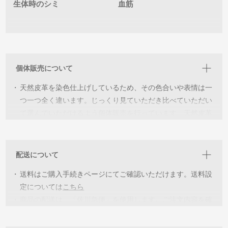
生体時のシミ
血筋
個体販売について
・
天然皮革を染色仕上げしているため、その色合いや表情は一
つ一つ全く違います。じっくり見ていただき比べていただい
て選んでいただけるよう個体販売を行っています。天然皮革
ならではの個性を見つけ“世界に一つだけの個体”と出会い長
く愛用していただければ幸いです。
配送について
・
詳細を見ていただき各個体の特徴をご理解いただいた上でご
・
購入をお願いしています。イメージが違うなどの返品交換は
送料はご購入手続きページにてご確認いただけます。送料設
承っておりませんのでご了承ください。
定については
こちら
・
商品の配送は、「佐川急便」を使用します。ご注文内容を確
・
同じ環境下での撮影をしていますが、閲覧いただく機器によ
認後、2〜5営業日以内に出荷致します。
っては色の誤差が生じます。ご了承ください。