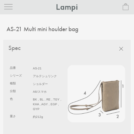
AS-21 Multi mini houlder bag
Spec
品番
AS-21
シリーズ
アルテシュリンク
種類
ショルダー
分類
A6/スマホ
色
BK , BL , RE , TGY ,
KHA , AGY , EGP ,
GYP
重さ
約212g