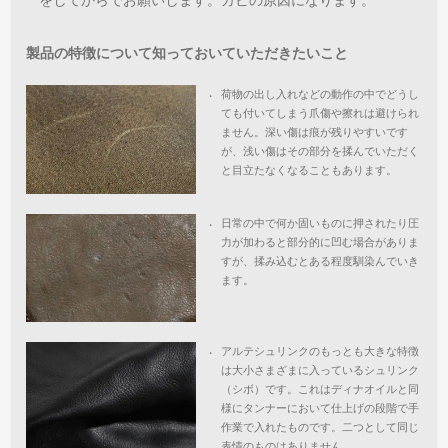
をしてからでお願いします。カビの原因になります。
製品の特徴について知っておいていただきたいこと
荷物の出し入れなどの動作の中でどうし
・
ても付いてしまう爪傷や擦れは避けられ
ません。深い傷は痕が残りやすいです
が、浅い傷はその部分を揉んでいただく
と目立たなくなることもあります。
日常の中で何か固いものに押されたり圧
・
力が加わると部分的に凹む場合がありま
すが、揉み込むとある程度馴染んでいき
ます。
アルテシュリンクのもっとも大きな特徴
・
は大小さまざまに入っているシュリンク
（シボ）です。これはディナオイルと同
様にタンナーにおいて仕上げの段階で手
作業で入れたものです。二つとして同じ
表情のものはありません。