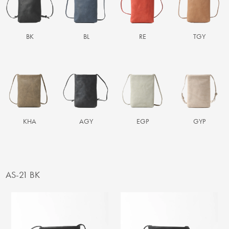
BK
BL
RE
TGY
KHA
AGY
EGP
GYP
AS-21 BK