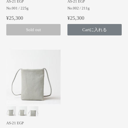
AS-21 EGP
AS-21 EGP
No.001 / 225g
No.002 / 211g
¥25,300
¥25,300
Sold out
Cartに入れる
AS-21 EGP