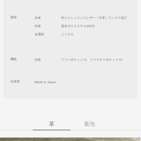
素材
本体
吟スリシュリンクレザー（牛革）ワックス加工
内装
再生ポリエステル100%
金属色
ニッケル
機能
内装
フリーポケット×1、ファスナーポケット×3
生産国
Made in Japan
革
裏地