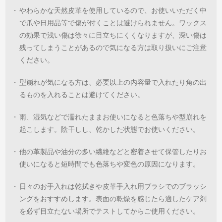
・
やわらかな天然皮革を使用しているので、お使いいただく中
で爪や日用品等で傷が付くことは避けられません。ワックス
の効果で浅い傷は徐々に目立ちにくくなりますが、深い傷は
残ってしまうことがあるので気になる方は取り扱いにご注意
ください。
・
型崩れが気になる方は、必要以上の内容量で入れたり角の出
るものを入れることは避けてください。
・
雨、湿気などで濡れたままお使いになると色落ちや型崩れを
起こします。陰干しし、乾かした状態でお使いください。
・
他の革製品や油分の多い繊維などと密着させて保管したりお
使いになると短時間でも色落ちや変色の原因になります。
・
日々のお手入れは乾拭きや皮革手入れ用ブラシでのブラッシ
ングをおすすめします。表面の乾燥を感じたら適したケア剤
を必ず目立たない場所でテストしてからご使用ください。