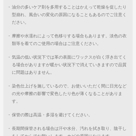
・
油分の多いケア剤を多用することはかえって乾燥を促したり
型崩れ、風合いの変化の原因になることもあるのでご注意く
ださい。
・
摩擦や水濡れによって色移りする場合もあります。淡色の衣
類等を着てのご使用の場合はご注意ください。
・
気温の低い状況下では革の表面にワックスが白く浮き出てく
る場合がありますが暖かい状況下で消えていきますので品質
に問題はありません。
・
染色仕上げを施しているので、お使いいただく間に日光など
の光や摩擦の影響で変色したり色が薄くなることがありま
す。
・
保管の際は高温・多湿を避けてください。
・
長期間保管される場合は汗や水分、汚れを拭き取り、陰干し