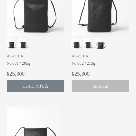
AS-21 BK
AS-21 BK
No.001 / 205g
No.002 / 213g
¥25,300
¥25,300
Cartに入れる
Sold out