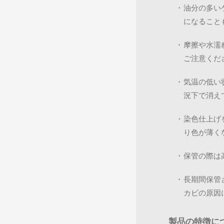
・
油分の多い
になること
・
摩擦や水濡
ご注意くだ
・
気温の低い
況下で消え
・
染色仕上げ
り色が薄く
・
保管の際は
・
長期間保管
カビの原因
製品の特徴に