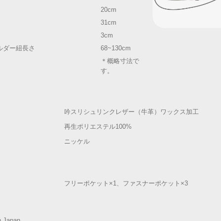
20cm
31cm
3cm
ョルダー紐長さ
68~130cm
＊概略寸法で
す。
吟スリシュリンクレザー（牛革）ワックス加工
再生ポリエステル100%
ニッケル
フリーポケット×1、ファスナーポケット×3
n Japan