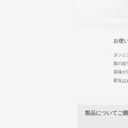
AS-10SS AGY 左
お使
ット口やタックなどで
タンニ
す。変化がどこにどう
面の起
ながらお使い進めくだ
茶味が
変化は
製品についてご