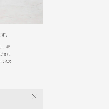
AS-10S TGY 左使用前 右使用後約1
ます。
さらっとした印象
し、表
TGYは茶味を帯びな
ぽさに
ゲつきが出てきます
Kは色の
った変化を発見して