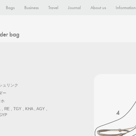
Bags
Business
Travel
Journal
About us
Information
lder bag
シュリンク
ダー
マホ
 , RE , TGY , KHA , AGY ,
 GYP