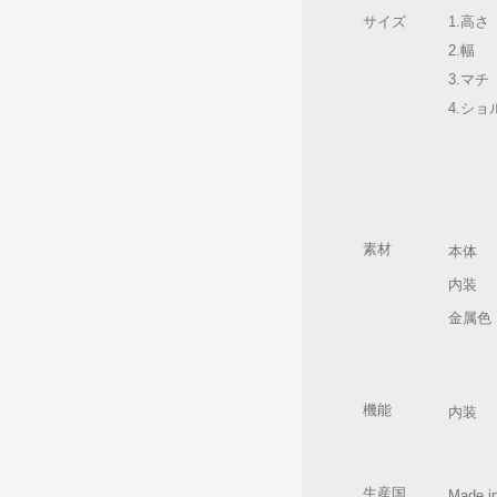
サイズ
1.高さ
2.幅
3.マチ
4.シ
素材
本体
内装
金属色
機能
内装
生産国
Made i