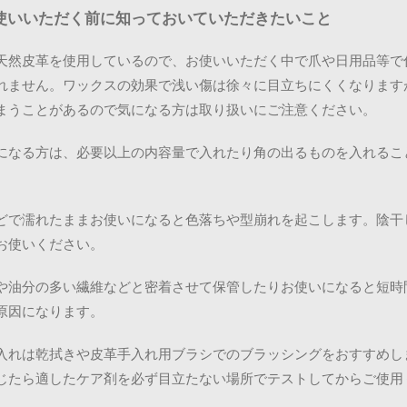
使いいただく前に知っておいていただきたいこと
天然皮革を使用しているので、お使いいただく中で爪や日用品等で
れません。ワックスの効果で浅い傷は徐々に目立ちにくくなります
まうことがあるので気になる方は取り扱いにご注意ください。
になる方は、必要以上の内容量で入れたり角の出るものを入れるこ
どで濡れたままお使いになると色落ちや型崩れを起こします。陰干
お使いください。
や油分の多い繊維などと密着させて保管したりお使いになると短時
原因になります。
入れは乾拭きや皮革手入れ用ブラシでのブラッシングをおすすめし
じたら適したケア剤を必ず目立たない場所でテストしてからご使用