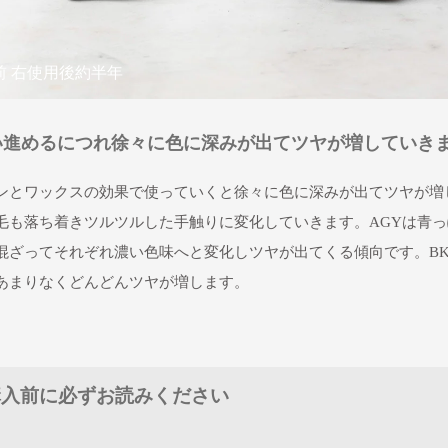
使用前 右使用後約半年
い進めるにつれ徐々に色に深みが出てツヤが増していき
ンとワックスの効果で使っていくと徐々に色に深みが出てツヤが増
毛も落ち着きツルツルした手触りに変化していきます。AGYは青っ
混ざってそれぞれ濃い色味へと変化しツヤが出てくる傾向です。B
あまりなくどんどんツヤが増します。
購入前に必ずお読みください