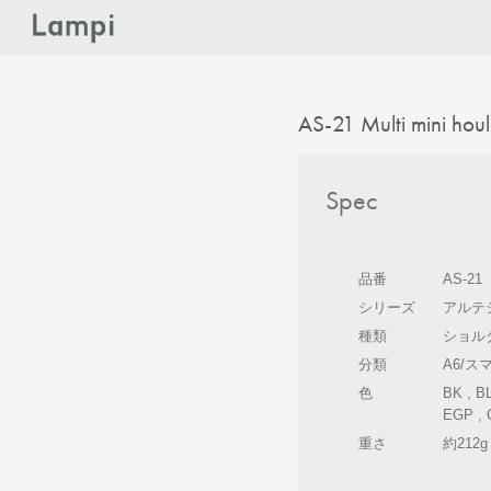
AS-21 Multi mini hou
Spec
品番
AS-21
シリーズ
アルテ
種類
ショル
分類
A6/ス
色
BK , BL
EGP ,
重さ
約212g