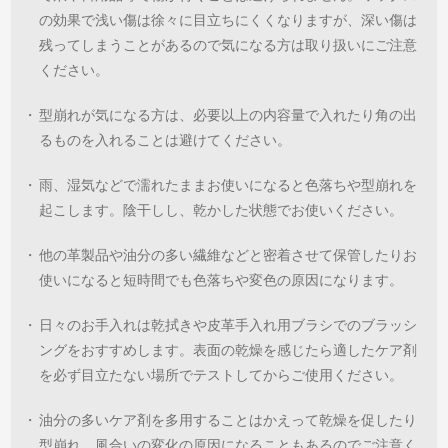
の効果で浅い傷は徐々に目立ちにくくなりますが、深い傷は
残ってしまうことがあるので気になる方は取り扱いにご注意
ください。
・
型崩れが気になる方は、必要以上の内容量で入れたり角の出
るものを入れることは避けてください。
・
雨、湿気などで濡れたままお使いになると色落ちや型崩れを
起こします。陰干しし、乾かした状態でお使いください。
・
他の革製品や油分の多い繊維などと密着させて保管したりお
使いになると短時間でも色落ちや変色の原因になります。
・
日々のお手入れは乾拭きや皮革手入れ用ブラシでのブラッシ
ングをおすすめします。表面の乾燥を感じたら適したケア剤
を必ず目立たない場所でテストしてからご使用ください。
・
油分の多いケア剤を多用することはかえって乾燥を促したり
型崩れ、風合いの変化の原因になることもあるのでご注意く