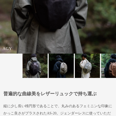
AGY
KHA
EGP
TGY
BL
普遍的な曲線美をレザーリュックで持ち運ぶ
縦に少し長い楕円形であることで、丸みのあるフェミニンな印象に
かっこ良さがプラスされたAS-20。ジェンダーレスに使っていただ