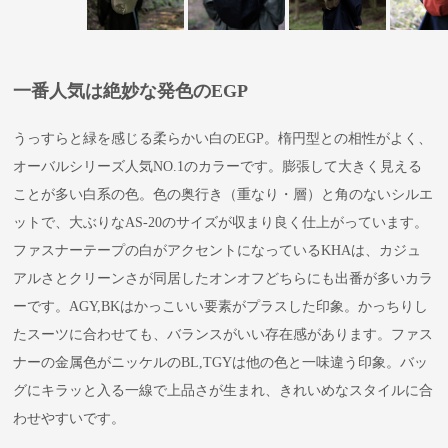
一番人気は絶妙な発色のEGP
うっすらと緑を感じる柔らかい白のEGP。楕円型との相性がよく、
オーバルシリーズ人気NO.1のカラーです。膨張して大きく見える
ことが多い白系の色。色の奥行き（重なり・層）と角のないシルエ
ットで、大ぶりなAS-20のサイズが収まり良く仕上がっています。
ファスナーテープの白がアクセントになっているKHAは、カジュ
アルさとクリーンさが同居したオンオフどちらにも出番が多いカラ
ーです。AGY,BKはかっこいい要素がプラスした印象。かっちりし
たスーツに合わせても、バランスがいい存在感があります。ファス
ナーの金属色がニッケルのBL,TGYは他の色と一味違う印象。バッ
グにキラッと入る一線で上品さが生まれ、きれいめなスタイルに合
わせやすいです。