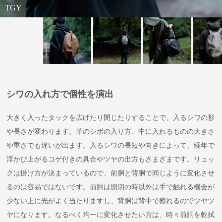
TGY
EGP
BK
EGP
シワの入れ方で個性を演出
大きく入ったタックを広げたり閉じたりすることで、入るシワの形
や長さが変わります。革のシボの入り方、中に入れるものの大きさ
や重さでも違いが出ます。入るシワの長短や向きによって、経年で
浮かび上がるコゲ付きの具合やツヤの出方もさまざまです。リュッ
クは掛け方が決まっているので、前胴と背胴で同じように変化させ
るのは容易ではないです。前胴は開閉の時以外は手で触れる機会が
少ない上に光がよく当たりますし、背胴は背中で擦れるのでツヤツ
ヤになります。なるべく均一に変化させたい方は、時々前胴を乾拭