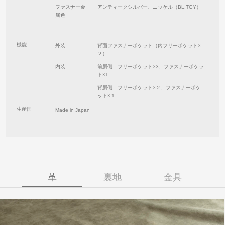
ファスナー金
アンティークシルバー、ニッケル（BL,TGY）
属色
機能
外装
背面ファスナーポケット（内フリーポケット×
２）
内装
前胴側 フリーポケット×3、ファスナーポケッ
ト×1
背胴側 フリーポケット×２、ファスナーポケ
ット×１
生産国
Made in Japan
革
裏地
金具