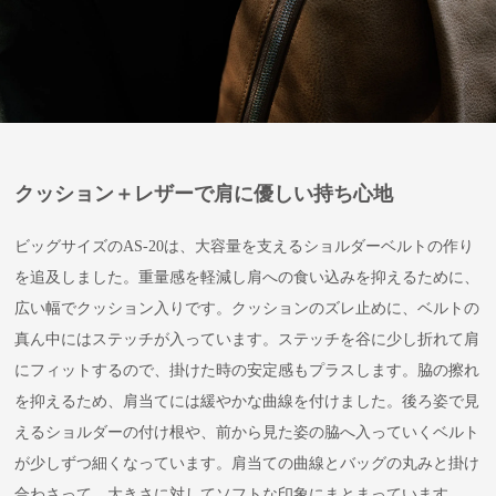
クッション＋レザーで肩に優しい持ち心地
ビッグサイズのAS-20は、大容量を支えるショルダーベルトの作り
を追及しました。重量感を軽減し肩への食い込みを抑えるために、
広い幅でクッション入りです。クッションのズレ止めに、ベルトの
真ん中にはステッチが入っています。ステッチを谷に少し折れて肩
にフィットするので、掛けた時の安定感もプラスします。脇の擦れ
を抑えるため、肩当てには緩やかな曲線を付けました。後ろ姿で見
えるショルダーの付け根や、前から見た姿の脇へ入っていくベルト
が少しずつ細くなっています。肩当ての曲線とバッグの丸みと掛け
合わさって、大きさに対してソフトな印象にまとまっています。