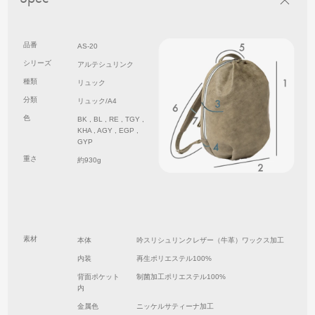
品番
AS-20
シリーズ
アルテシュリンク
種類
リュック
分類
リュック/A4
色
BK , BL , RE , TGY ,
KHA , AGY , EGP ,
GYP
重さ
約930g
素材
本体
吟スリシュリンクレザー（牛革）ワックス加工
内装
再生ポリエステル100%
背面ポケット
制菌加工ポリエステル100%
内
金属色
ニッケルサティーナ加工