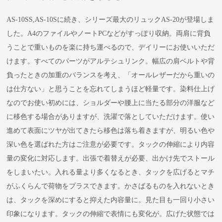
AS-10SS,AS-10Sに続き、シリーズ最大のリュックAS-20が登場しま
した。A4のファイルやノートPCなどがすっぽり収納。両肩に背負
うことで重いものを楽に持ち運べるので、デイリーにお使いいただ
けます。すべてのパーツがアルテシュリンク。幅広の肩ベルトや背
負ったときの加重のバランスを考え、「オールレザーだから重いの
は仕方ない」と思うことを忘れてしまうほど軽量です。染料仕上げ
なのでお使い初めには、ショルダーや腰上に当たる部分の洋服など
に移色する場合がありますが、洗濯で落としていただけます。使い
進めて表面にツヤが出てきたら移色は落ち着きますが、明るい色や
深い色を選ばれた方はご注意が必要です。タックの伸縮により内容
量の変化に対応します。出張で着替えが必要、出かけ先でストール
をしまいたい。入れる量より多くなるとき、タックを広げるとマチ
がふくらんで荷物をプラスできます。かさばるものを入れないとき
は、タックを深めにすると抑えた内容量に。見た目も一回り小さい
印象になります。タックの伸縮で表情にも変化が。広げた状態では