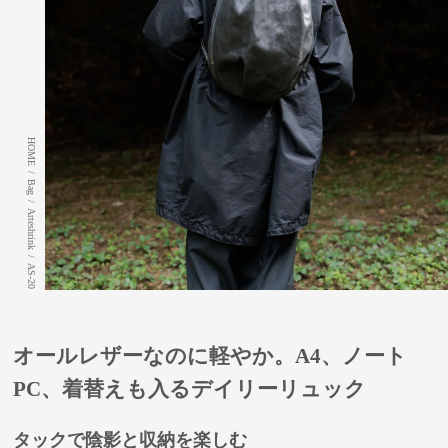
HOME
/
Bag
/
Arteshrink
/
AS-20
オールレザーなのに軽やか。A4、ノート
PC、着替えも入るデイリーリュック
タックで陰影と収納を楽しむ