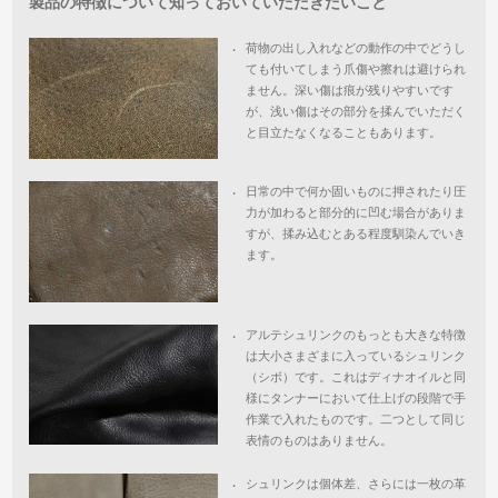
製品の特徴について知っておいていただきたいこと
荷物の出し入れなどの動作の中でどうし
・
ても付いてしまう爪傷や擦れは避けられ
ません。深い傷は痕が残りやすいです
が、浅い傷はその部分を揉んでいただく
と目立たなくなることもあります。
日常の中で何か固いものに押されたり圧
・
力が加わると部分的に凹む場合がありま
すが、揉み込むとある程度馴染んでいき
ます。
アルテシュリンクのもっとも大きな特徴
・
は大小さまざまに入っているシュリンク
（シボ）です。これはディナオイルと同
様にタンナーにおいて仕上げの段階で手
作業で入れたものです。二つとして同じ
表情のものはありません。
シュリンクは個体差、さらには一枚の革
・