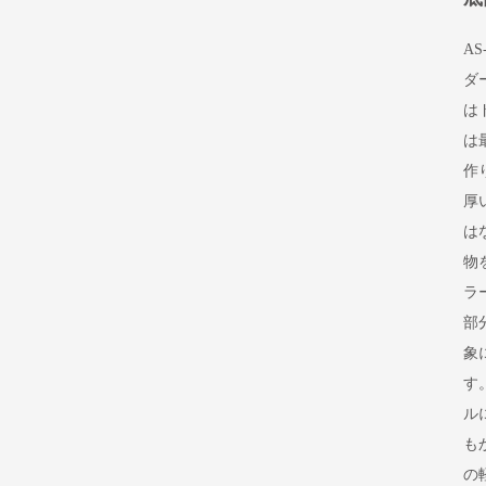
A
ダ
は
は
作
厚
は
物
ラ
部
象
す
ル
も
の