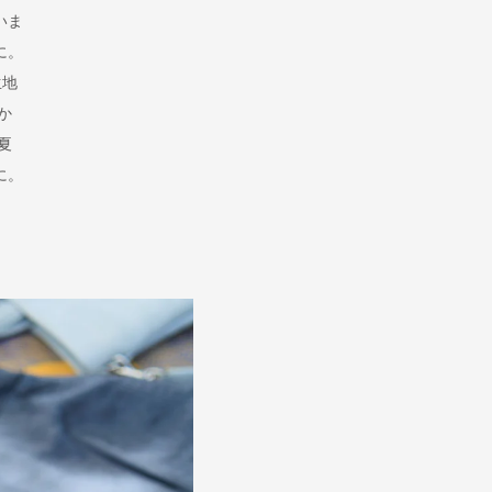
いま
に。
生地
か
夏
に。