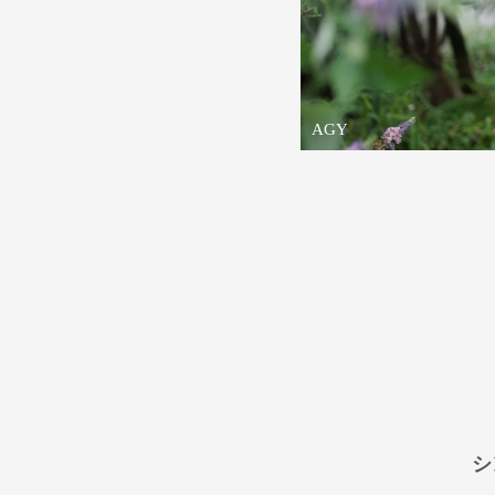
AGY
シ