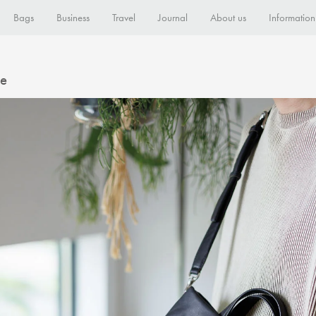
Bags
Business
Travel
Journal
About us
Information
te