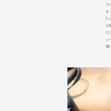
ア
す
T
の
け
シ
優