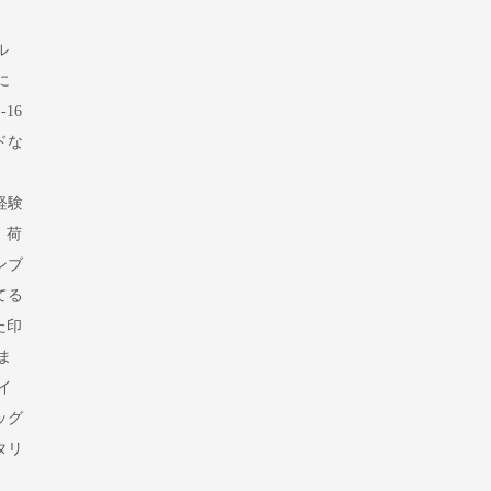
ル
に
16
ドな
。
経験
、荷
ンブ
てる
た印
ま
イ
ッグ
タリ