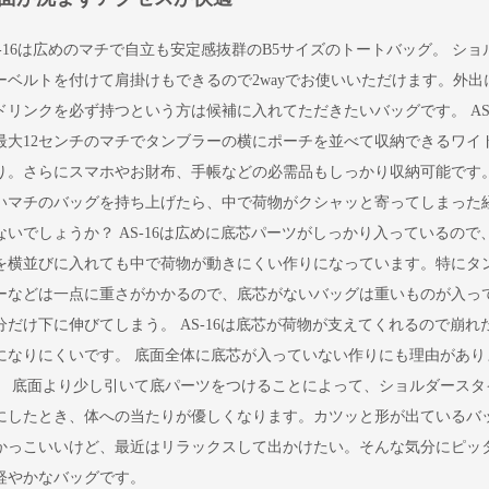
S-16は広めのマチで自立も安定感抜群のB5サイズのトートバッグ。 ショ
ーベルトを付けて肩掛けもできるので2wayでお使いいただけます。外出
ドリンクを必ず持つという方は候補に入れてただきたいバッグです。 AS-
最大12センチのマチでタンブラーの横にポーチを並べて収納できるワイ
り。さらにスマホやお財布、手帳などの必需品もしっかり収納可能です
いマチのバッグを持ち上げたら、中で荷物がクシャッと寄ってしまった
ないでしょうか？ AS-16は広めに底芯パーツがしっかり入っているので
を横並びに入れても中で荷物が動きにくい作りになっています。特にタ
ーなどは一点に重さがかかるので、底芯がないバッグは重いものが入っ
分だけ下に伸びてしまう。 AS-16は底芯が荷物が支えてくれるので崩れ
になりにくいです。 底面全体に底芯が入っていない作りにも理由があり
。 底面より少し引いて底パーツをつけることによって、ショルダースタ
にしたとき、体への当たりが優しくなります。カツッと形が出ているバ
かっこいいけど、最近はリラックスして出かけたい。そんな気分にピッ
軽やかなバッグです。