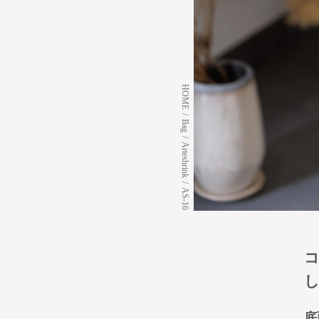
HOME
/
Bag
/
Arteshrink
/
AS-16
し
底