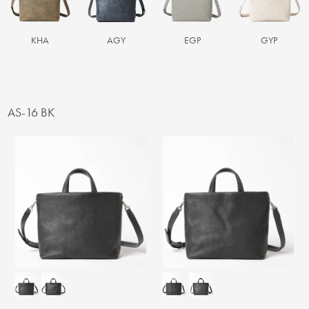
KHA
AGY
EGP
GYP
AS-16 BK