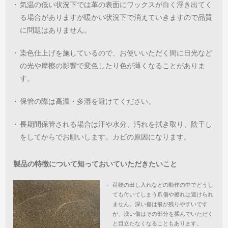
・
気温の低い状況下では革の表面にワックスが白く浮き出てく
る場合がありますが暖かい状況下で消えていきますので品質
に問題はありません。
・
染色仕上げを施しているので、お使いいただく間に日光など
の光や摩擦の影響で変色したり色が薄くなることがありま
す。
・
保管の際は高温・多湿を避けてください。
・
長期間保管される場合は汗や水分、汚れを拭き取り、陰干し
をしてからでお願いします。カビの原因になります。
製品の特徴について知っておいていただきたいこと
荷物の出し入れなどの動作の中でどうし
・
ても付いてしまう爪傷や擦れは避けられ
ません。深い傷は痕が残りやすいです
が、浅い傷はその部分を揉んでいただく
と目立たなくなることもあります。