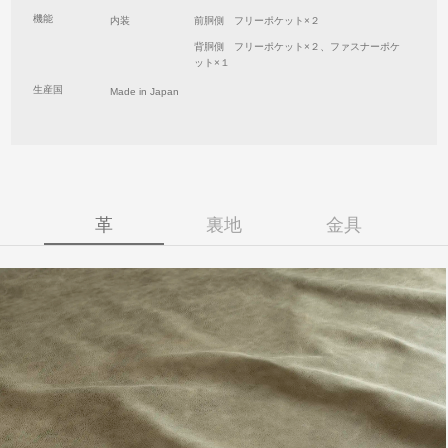
機能
内装
前胴側 フリーポケット×２
背胴側 フリーポケット×２、ファスナーポケ
ット×１
生産国
Made in Japan
革
裏地
金具