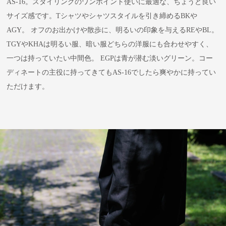
AS-16。スタイリングのワンポイント使いに最適な、ちょうど良い
サイズ感です。Tシャツやシャツスタイルを引き締めるBKや
AGY。 オフのお出かけや散歩に、明るいの印象を与えるREやBL。
TGYやKHAは明るい服、暗い服どちらの洋服にも合わせやすく、
一つは持っていたい中間色。 EGPは青が潜む淡いグリーン。コー
ディネートの主役に持ってきてもAS-16でしたら爽やかに持ってい
ただけます。