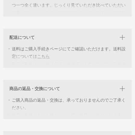
つ一つ全く違います。じっくり見ていただき比べていただい
て選んでいただけるよう個体販売を行っています。天然皮革
ならではの個性を見つけ“世界に一つだけの個体”と出会い長
く愛用していただければ幸いです。
配送について
・
詳細を見ていただき各個体の特徴をご理解いただいた上でご
・
購入をお願いしています。イメージが違うなどの返品交換は
送料はご購入手続きページにてご確認いただけます。送料設
承っておりませんのでご了承ください。
定については
こちら
・
商品の配送は、「佐川急便」を使用します。ご注文内容を確
・
同じ環境下での撮影をしていますが、閲覧いただく機器によ
認後、2〜5営業日以内に出荷致します。
っては色の誤差が生じます。ご了承ください。
商品の返品・交換について
・
ご購入商品の返品・交換は、承っておりませんのでご了承く
ださい。
※
商品に不良があった場合のみ、同一商品と交換いたします。
商品到着後７日以内にご連絡いただきますようお願いいたし
ます。