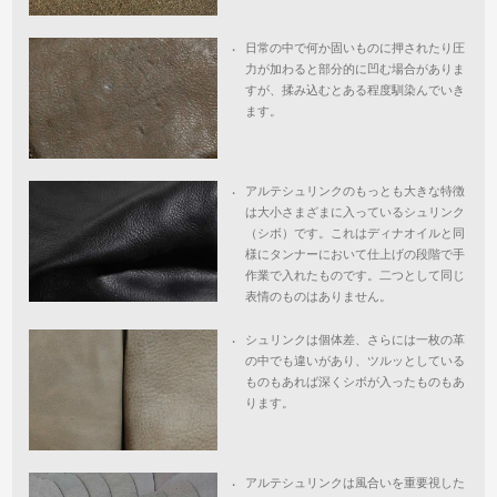
日常の中で何か固いものに押されたり圧
・
力が加わると部分的に凹む場合がありま
すが、揉み込むとある程度馴染んでいき
ます。
アルテシュリンクのもっとも大きな特徴
・
は大小さまざまに入っているシュリンク
（シボ）です。これはディナオイルと同
様にタンナーにおいて仕上げの段階で手
作業で入れたものです。二つとして同じ
表情のものはありません。
シュリンクは個体差、さらには一枚の革
・
の中でも違いがあり、ツルッとしている
ものもあれば深くシボが入ったものもあ
ります。
アルテシュリンクは風合いを重要視した
・