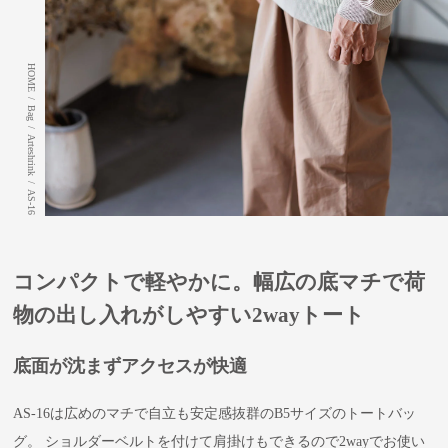
HOME
/
Bag
/
Arteshrink
/
AS-16
コンパクトで軽やかに。幅広の底マチで荷
物の出し入れがしやすい2wayトート
底面が沈まずアクセスが快適
AS-16は広めのマチで自立も安定感抜群のB5サイズのトートバッ
グ。 ショルダーベルトを付けて肩掛けもできるので2wayでお使い