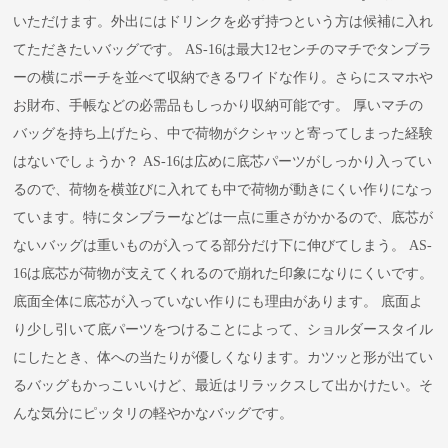
いただけます。外出にはドリンクを必ず持つという方は候補に入れ
てただきたいバッグです。 AS-16は最大12センチのマチでタンブラ
ーの横にポーチを並べて収納できるワイドな作り。さらにスマホや
お財布、手帳などの必需品もしっかり収納可能です。 厚いマチの
バッグを持ち上げたら、中で荷物がクシャッと寄ってしまった経験
はないでしょうか？ AS-16は広めに底芯パーツがしっかり入ってい
るので、荷物を横並びに入れても中で荷物が動きにくい作りになっ
ています。特にタンブラーなどは一点に重さがかかるので、底芯が
ないバッグは重いものが入ってる部分だけ下に伸びてしまう。 AS-
16は底芯が荷物が支えてくれるので崩れた印象になりにくいです。
底面全体に底芯が入っていない作りにも理由があります。 底面よ
り少し引いて底パーツをつけることによって、ショルダースタイル
にしたとき、体への当たりが優しくなります。カツッと形が出てい
るバッグもかっこいいけど、最近はリラックスして出かけたい。そ
んな気分にピッタリの軽やかなバッグです。