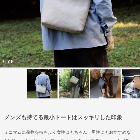
GYP
EGP
AGY
TGY
RE
BL
TGY
BK
メンズも持てる最小トートはスッキリした印象
ミニマムに荷物を持ち歩く女性はもちろん、男性にもおすすめな