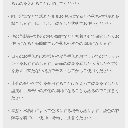
るものを入れることは避けてください。
・
雨、湿気などで濡れたままお使いになると色落ちや型崩れを
起こします。陰干しし、乾かした状態でお使いください。
・
他の革製品や油分の多い繊維などと密着させて保管したりお
使いになると短時間でも色落ちや変色の原因になります。
・
日々のお手入れは乾拭きや皮革手入れ用ブラシでのブラッシ
ングをおすすめします。表面の乾燥を感じたら適したケア剤
を必ず目立たない場所でテストしてからご使用ください。
・
油分の多いケア剤を多用することはかえって乾燥を促したり
型崩れ、風合いの変化の原因になることもあるのでご注意く
ださい。
・
摩擦や水濡れによって色移りする場合もあります。淡色の衣
類等を着てのご使用の場合はご注意ください。