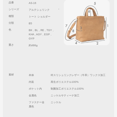
品番
AS-16
シリーズ
アルテシュリンク
種類
トート ショルダー
分類
B5
色
BK , BL , RE , TGY ,
KHA , AGY , EGP ,
GYP
重さ
約486g
素材
本体
吟スリシュリンクレザー（牛革）ワックス加工
内装
再生ポリエステル100%
ポケット内
制菌加工ポリエステル100%
金属色
ニッケルサティーナ加工
ファスナー金
ニッケル
属色