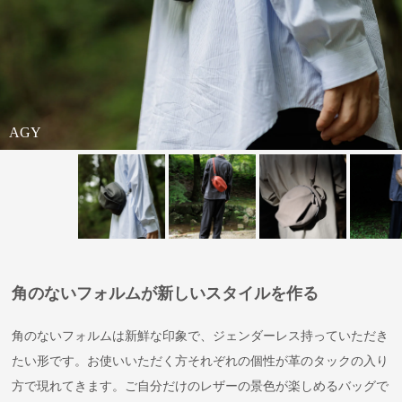
AGY
RE
GYP
KHA
KHA
EGP
角のないフォルムが新しいスタイルを作る
角のないフォルムは新鮮な印象で、ジェンダーレス持っていただき
たい形です。お使いいただく方それぞれの個性が革のタックの入り
方で現れてきます。ご自分だけのレザーの景色が楽しめるバッグで