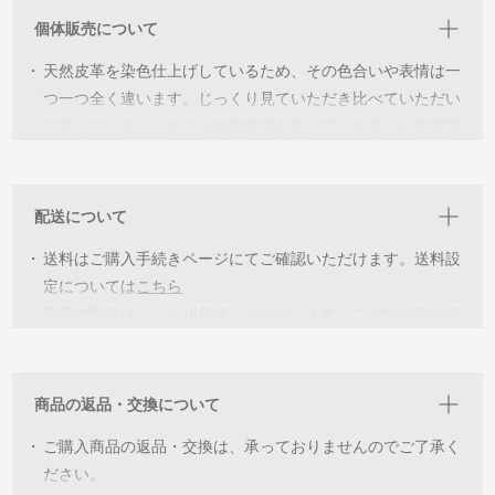
個体販売について
・
天然皮革を染色仕上げしているため、その色合いや表情は一
つ一つ全く違います。じっくり見ていただき比べていただい
て選んでいただけるよう個体販売を行っています。天然皮革
ならではの個性を見つけ“世界に一つだけの個体”と出会い長
く愛用していただければ幸いです。
配送について
・
詳細を見ていただき各個体の特徴をご理解いただいた上でご
・
購入をお願いしています。イメージが違うなどの返品交換は
送料はご購入手続きページにてご確認いただけます。送料設
承っておりませんのでご了承ください。
定については
こちら
・
商品の配送は、「佐川急便」を使用します。ご注文内容を確
・
同じ環境下での撮影をしていますが、閲覧いただく機器によ
認後、2〜5営業日以内に出荷致します。
っては色の誤差が生じます。ご了承ください。
商品の返品・交換について
・
ご購入商品の返品・交換は、承っておりませんのでご了承く
ださい。