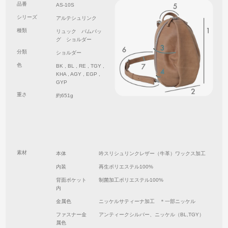
品番
AS-10S
シリーズ
アルテシュリンク
種類
リュック バムバッ
グ ショルダー
分類
ショルダー
色
BK , BL , RE , TGY ,
KHA , AGY , EGP ,
GYP
重さ
約651g
素材
本体
吟スリシュリンクレザー（牛革）ワックス加工
内装
再生ポリエステル100%
背面ポケット
制菌加工ポリエステル100%
内
金属色
ニッケルサティーナ加工 ＊一部ニッケル
ファスナー金
アンティークシルバー、ニッケル（BL,TGY）
属色