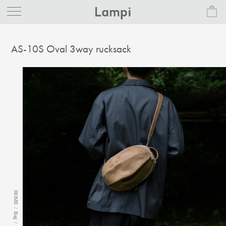
AS-10S Oval 3way rucksack
HOME
/
Bag
/