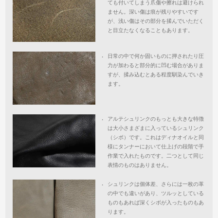
ても付いてしまう爪傷や擦れは避けられ
ません。深い傷は痕が残りやすいです
が、浅い傷はその部分を揉んでいただく
と目立たなくなることもあります。
日常の中で何か固いものに押されたり圧
・
力が加わると部分的に凹む場合がありま
すが、揉み込むとある程度馴染んでいき
ます。
アルテシュリンクのもっとも大きな特徴
・
は大小さまざまに入っているシュリンク
（シボ）です。これはディナオイルと同
様にタンナーにおいて仕上げの段階で手
作業で入れたものです。二つとして同じ
表情のものはありません。
シュリンクは個体差、さらには一枚の革
・
の中でも違いがあり、ツルッとしている
ものもあれば深くシボが入ったものもあ
ります。