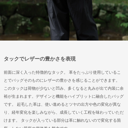
タックでレザーの豊かさを表現
前面に深く入った特徴的なタック。 革をたっぷり使用しているこ
とでバッグそのものにレザーの豊かさを感じることができます。
このタックは荷物が少ないと凹み、多くなると丸みが出て内装に余
裕が生まれます。デザインと機能をハイブリットに融合したバッグ
です。 起毛した革は、使い進めるとツヤの出方や色の変化が異な
り、経年変化を楽しみながら、成長していく工程を味わっていただ
けます。 タックが入っている部分は革に触れないので変化する箇