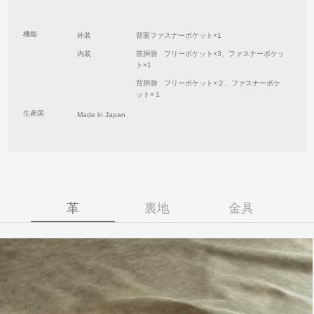
機能
外装
背面ファスナーポケット×1
内装
前胴側 フリーポケット×3、ファスナーポケッ
ト×1
背胴側 フリーポケット×２、ファスナーポケ
ット×１
生産国
Made in Japan
革
裏地
金具