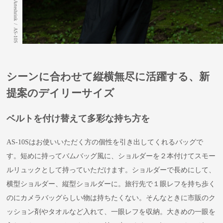
Arteshrink
/
AS-10S
シーンに合わせて縦横無尽に活躍する、新
提案のデイリーサイズ
ベルトを付け替えて多彩な持ち方を
AS-10Sはお使いいただく方の個性を引き出してくれるバッグで
す。短めに持ってバムバッグ風に、ショルダーを２本付けてスモー
ルリュックとして持っていただけます。ショルダーで長めにして、
横型ショルダー、縦型ショルダーに。旅行先で１眼レフを持ち歩く
のにカメラバッグらしい物は持ちたくない。そんなときに市販のク
ッション剤やタオルなど入れて、一眼レフを収納。大きめの一眼を