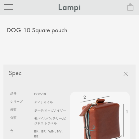
DOG-10 Square pouch
Spec
品番
DOG-10
シリーズ
ディナオイル
種類
ポーチ/オーガナイザー
分類
モバイルバッテリー,ビ
ジネス,トラベル
色
BK , BR , WIN , NV ,
BE