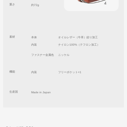
重さ
約72g
素材
本体
オイルレザー（牛革）絞り加工
内装
ナイロン100%（テフロン加工）
ファスナー金属色
ニッケル
機能
内装
フリーポケット×1
生産国
Made in Japan