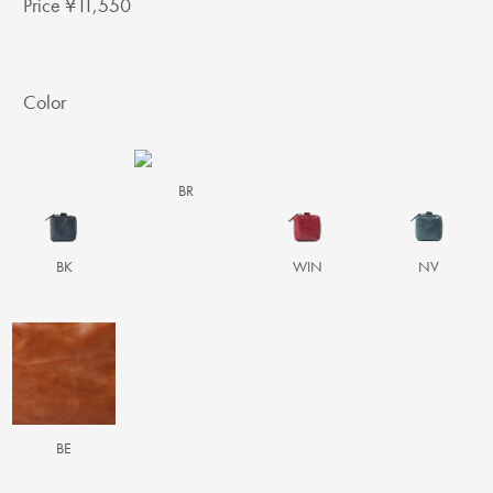
Price ¥11,550
Color
BR
BK
WIN
NV
BE